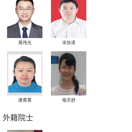
蒋伟光
宋协清
唐菁菁
喻天舒
外籍院士