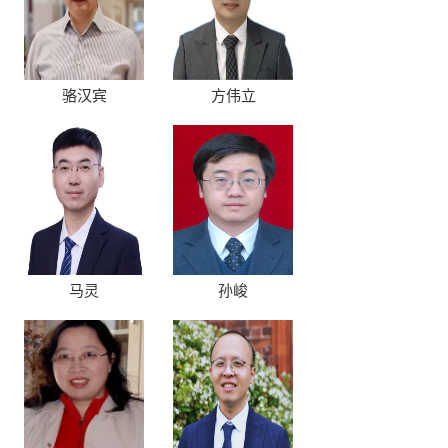
骆汉宾
方伟立
马灵
孙峻