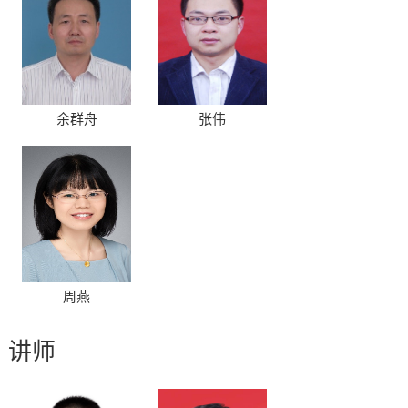
余群舟
张伟
周燕
讲师