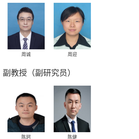
周诚
周迎
副教授（副研究员）
陈珂
陈健