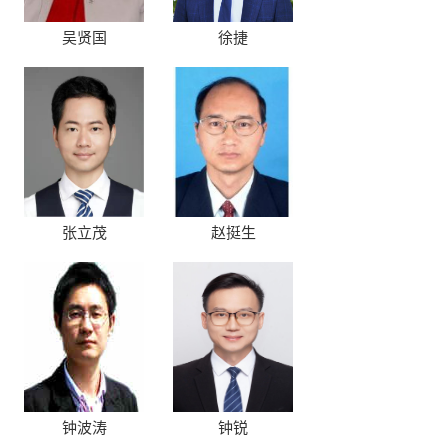
吴贤国
徐捷
张立茂
赵挺生
钟波涛
钟锐