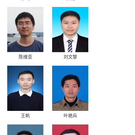
陈维亚
刘文黎
王帆
叶艳兵