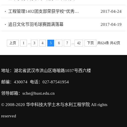
工程管理1402团支部荣获学校“优秀共青团支部标兵”称号
2017-04-24
追日文化节羽毛球赛圆满落幕
2017-04-19
...
...
上页
1
3
4
5
6
7
42
下页
共624条
共42页
地址：湖北省武汉市洪山区珞喻路1037号西六楼
邮编：430074 电话：027-87541954
领导邮箱：sche@hust.edu.cn
© 2008-2020 华中科技大学土木与水利工程学院 All rights
reserved