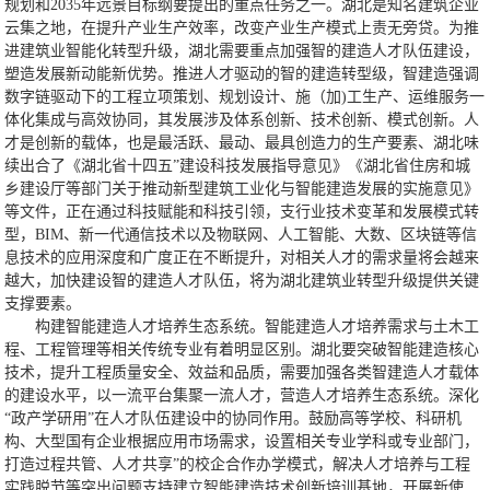
规划和2035年远景目标纲要提出的重点任务之一。湖北是知名建筑企业
云集之地，在提升产业生产效率，改变产业生产模式上责无旁贷。为推
进建筑业智能化转型升级，湖北需要重点加强智的建造人才队伍建设，
塑造发展新动能新优势。推进人才驱动的智的建造转型级，智建造强调
数字链驱动下的工程立项策划、规划设计、施（加)工生产、运维服务一
体化集成与高效协同，其发展涉及体系创新、技术创新、模式创新。人
才是创新的载体，也是最活跃、最动、最具创造力的生产要素、湖北味
续出合了《湖北省十四五”建设科技发展指导意见》《湖北省住房和城
乡建设厅等部门关于推动新型建筑工业化与智能建造发展的实施意见》
等文件，正在通过科技赋能和科技引领，支行业技术变革和发展模式转
型，BIM、新一代通信技术以及物联网、人工智能、大数、区块链等信
息技术的应用深度和广度正在不断提升，对相关人才的需求量将会越来
越大，加快建设智的建造人才队伍，将为湖北建筑业转型升级提供关键
支撑要素。
构建智能建造人才培养生态系统。智能建造人才培养需求与土木工
程、工程管理等相关传统专业有着明显区别。湖北要突破智能建造核心
技术，提升工程质量安全、效益和品质，需要加强各类智建造人才载体
的建设水平，以一流平台集聚一流人才，营造人才培养生态系统。深化
“政产学研用”在人才队伍建设中的协同作用。鼓励高等学校、科研机
构、大型国有企业根据应用市场需求，设置相关专业学科或专业部门，
打造过程共管、人才共享”的校企合作办学模式，解决人才培养与工程
实践脱节等突出问题支持建立智能建造技术创新培训基地，开展新使