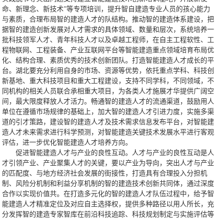
命、新理念、新技术”等专项培训，提升智自建造专业人员的孩心能力
与素质，合理布局智的建造人才的队结构。推动智的建造体系建设，把
据智的建造创新发展对人才需求的具体领域、数量和层次，系统培养一
批科技领军人才、青年科技人才以及卓越工程师，在自主工程软性、工
程物联网、工程装备、产业互联网平台等智能建造重点领域培育布局优
化、结构合理、素质优秀的技术创新团队。打造智能建造人才成长的平
台。湖北要充分利用自身的市场、资源等优势，依托重点学科、科技创
新基地、重大科技项目和重大工程建设，支持不同学科，不同领域，不
同机构的相关人员联合承相重大项目，为各类人才施展才华提供广阔空
间，最大限度释放人才活力。畅通智的建造人才的流通渠道，鼓励用人
单位在遵循市场规律的基础上，加大智的建造人才引进力度，实施多渠
道的引才策路，建设智的建造人才及技术需求信息发布平台，对智能建
造人才未来需求进行科学预测，对智能建造关键技术发展水平进行客观
评估，进一步优化智能建造人才培养方向。
促进智能建造人才与产业的良性互动。人才与产业的良性互动是人
才引领产业、产业聚集人才的关键，要以产业为导向，突出人才与产业
的匹配度、与地方经济社会发展的街接性，打造具有合理投入分担机
制、风险分机制和利益分享机制的智的建造技术创新共同体，通过深度
合作以实现价值共。在打造多元化的智的建造人才队伍过程中，给予智
能建造人才精准定位及对应自主选择权，提供多种路径以用人所长，充
分发挥智的建造专家智库在前沿科技追踪、科技规划制定与实施评估等