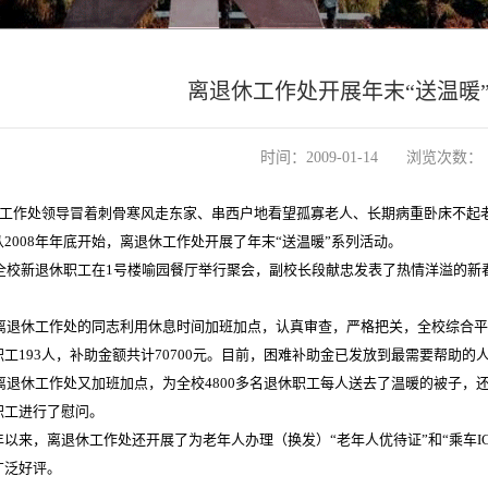
离退休工作处开展年末“送温暖
时间：2009-01-14
浏览次数：
退休工作处领导冒着刺骨寒风走东家、串西户地看望孤寡老人、长期病重卧床不起
2008年年底开始，离退休工作处开展了年末“送温暖”系列活动。
，全校新退休职工在1号楼喻园餐厅举行聚会，副校长段献忠发表了热情洋溢的新
，离退休工作处的同志利用休息时间加班加点，认真审查，严格把关，全校综合平
工193人，补助金额共计70700元。目前，困难补助金已发放到最需要帮助的
，离退休工作处又加班加点，为全校4800多名退休职工每人送去了温暖的被子，
职工进行了慰问。
年以来，离退休工作处还开展了为老年人办理（换发）“老年人优待证”和“乘车I
广泛好评。