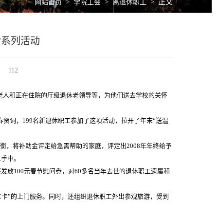
>
>
>
正文
网站首页
学院工会
离退休职工
”系列活动
112
老人和正在住院的厅级退休老领导等，为他们送去学校的关怀
春贺词，199名新退休职工参加了这项活动，拉开了年末“送温
衡，将补助金评定给急需帮助的家庭，评定出2008年年终给予
人手中。
还发放100元春节慰问券，对60多名当年去世的退休职工遗属和
C卡”的上门服务。同时，还组织退休职工外出参观旅游，受到