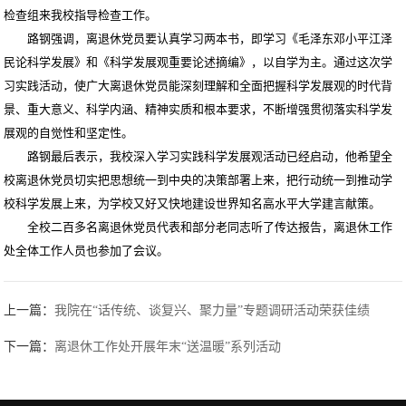
检查组来我校指导检查工作。
路钢强调，离退休党员要认真学习两本书，即学习《毛泽东邓小平江泽
民论科学发展》和《科学发展观重要论述摘编》，以自学为主。通过这次学
习实践活动，使广大离退休党员能深刻理解和全面把握科学发展观的时代背
景、重大意义、科学内涵、精神实质和根本要求，不断增强贯彻落实科学发
展观的自觉性和坚定性。
路钢最后表示，我校深入学习实践科学发展观活动已经启动，他希望全
校离退休党员切实把思想统一到中央的决策部署上来，把行动统一到推动学
校科学发展上来，为学校又好又快地建设世界知名高水平大学建言献策。
全校二百多名离退休党员代表和部分老同志听了传达报告，离退休工作
处全体工作人员也参加了会议。
上一篇：
我院在“话传统、谈复兴、聚力量”专题调研活动荣获佳绩
下一篇：
离退休工作处开展年末“送温暖”系列活动