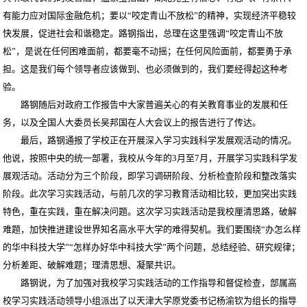
有能力应对国际金融危机；要以“咬定青山不放松”的精神，实现经济平稳较
快发展，促进社会和谐稳定。路钢指出，总理在这里强调“咬定青山不放
松”，是说在任何困难面前，都要毫不动摇；在任何风险面前，都要勇于承
担。这是我们每个领导者应该做到、也必须做到的，我们要经得起这种考
验。
路钢随后对政府工作报告中大家普遍关心的有关教育事业的发展和任
务，以及全国人大委员长吴邦国在人大会议上的报告进行了传达。
最后，路钢通报了学校正在开展深入学习实践科学发展观活动的情况。
他说，按照中央的统一部署，我校从今年的3月至7月，开展学习实践科学发
展观活动。活动分为三个阶段，即学习调研阶段、分析检查阶段和整改落实
阶段。此次学习实践活动，与前几次的学习教育活动相比较，更加突出实践
特色，重在实践，重在解决问题。这次学习实践活动是我校厘清思路，破解
难题，加快推进建设世界知名高水平大学的难得契机。我们要围绕“办怎么样
的华中科技大学”“怎样办好华中科技大学”两个问题，总结经验、研究规律；
分析差距、破解难题；理清思想、凝聚共识。
路钢说，为了加强对我校学习实践活动的工作指导和督促检查，部属高
校学习实践活动领导小组派出了以天津大学原党委书记杨渝钦为组长的指导