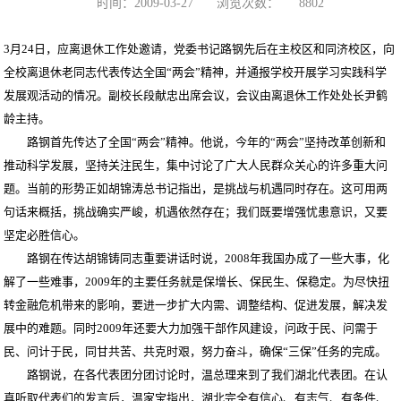
时间：2009-03-27
浏览次数：
8802
3月24日，应离退休工作处邀请，党委书记路钢先后在主校区和同济校区，向
全校离退休老同志代表传达全国“两会”精神，并通报学校开展学习实践科学
发展观活动的情况。副校长段献忠出席会议，会议由离退休工作处处长尹鹤
龄主持。
路钢首先传达了全国“两会”精神。他说，今年的“两会”坚持改革创新和
推动科学发展，坚持关注民生，集中讨论了广大人民群众关心的许多重大问
题。当前的形势正如胡锦涛总书记指出，是挑战与机遇同时存在。这可用两
句话来概括，挑战确实严峻，机遇依然存在；我们既要增强忧患意识，又要
坚定必胜信心。
路钢在传达胡锦铸同志重要讲话时说，2008年我国办成了一些大事，化
解了一些难事，2009年的主要任务就是保增长、保民生、保稳定。为尽快扭
转金融危机带来的影响，要进一步扩大内需、调整结构、促进发展，解决发
展中的难题。同时2009年还要大力加强干部作风建设，问政于民、问需于
民、问计于民，同甘共苦、共克时艰，努力奋斗，确保“三保”任务的完成。
路钢说，在各代表团分团讨论时，温总理来到了我们湖北代表团。在认
真听取代表们的发言后，温家宝指出，湖北完全有信心、有志气、有条件、