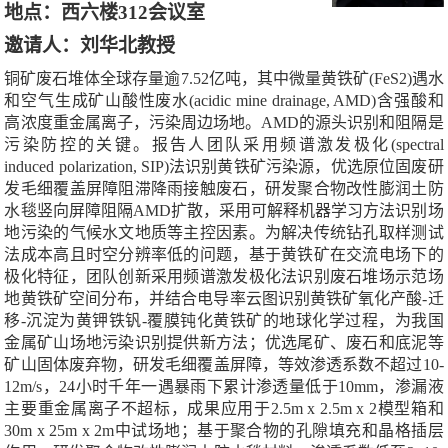
地点：西六楼
312
会议室
邀请人：刘华北教授
铜矿废石堆体全球存量逾
7.52
亿吨，其中微量黄铁矿
(FeS2)
遇水
和空气生成矿山酸性废水
(acidic mine drainage, AMD)
含强酸和
高浓度重金属离子，污染周边场地。
AMD
的源头识别和阻隔是
污染防控的关键。报告人团队采用频谱激发极化
(spectral
induced polarization, SIP)
法识别黄铁矿污染源，优选原位固废研
发毛细覆盖屏障阻滞降雨接触废石，研发聚合物改性膨润土防
水毯竖向屏障阻隔
AMD
扩散，采用可解释机器学习方法识别场
地污染的气候水文地质等主控因素。为解决传统钻孔取样测试
法成本高且时空分辨率低的问题，基于黄铁矿在交流电场下的
极化特征，团队创新采用频谱激发极化法识别废石堆场示范场
地黄铁矿空间分布，并结合电导率云图识别黄铁矿氧化产酸
-
迁
移
-
沉淀为黄钾铁钒
-
覆膜钝化黄铁矿的地球化学过程，为我国
金属矿山场地污染识别提供新方法；优选尾矿、废石和底泥等
矿山固体废弃物，研发毛细覆盖屏障，等效渗透系数不超过
10-
12m/s
，
24
小时千年一遇暴雨下累计渗透量低于
10mm
，渗漏液
主要重金属离子不超标，成果应用于
2.5m x 2.5m x 2
模型箱和
30m
x
25m
x
2m
中试场地；基于聚合物的孔隙填充和晶格插层