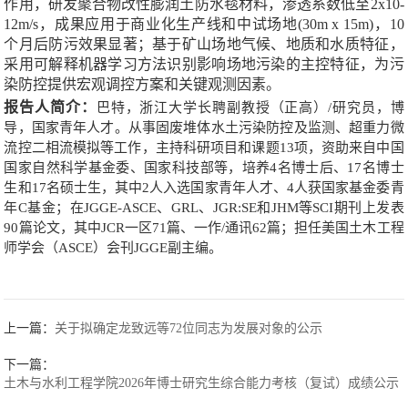
作用，研发聚合物改性膨润土防水毯材料，渗透系数低至
2x10-
12m/s
，成果应用于商业化生产线和中试场地
(30m
x
15m)
，
10
个月后防污效果显著；基于矿山场地气候、地质和水质特征，
采用可解释机器学习方法识别影响场地污染的主控特征，为污
染防控提供宏观调控方案和关键观测因素。
报告人简介：
巴特，浙江大学长聘副教授（正高）
/
研究员，博
导，国家青年人才。从事固废堆体水土污染防控及监测、超重力微
流控二相流模拟等工作，主持科研项目和课题
13
项，资助来自中国
国家自然科学基金委、国家科技部等，培养
4
名博士后、
17
名博士
生和
17
名硕士生，其中
2
人入选国家青年人才、
4
人获国家基金委青
年
C
基金；在
JGGE-ASCE、GRL、JGR:SE
和
JHM
等
SCI
期刊上发表
90
篇论文，其中
JCR
一区
71
篇、一作
/
通讯
62
篇；担任美国土木工程
师学会
（ASCE）
会刊
JGGE
副主编。
上一篇：
关于拟确定龙致远等72位同志为发展对象的公示
下一篇：
土木与水利工程学院2026年博士研究生综合能力考核（复试）成绩公示