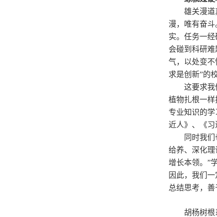
雄关漫道
漫，唯有奋斗
实。任务一经
会碰到科研难
气，以处变不
求是创新”的
这要求我
植物扎根一样
专业知识的学
近人》、《习
同时我们
给养、深化理
增长本领。”
因此，我们一
总结思考，善
胡杨树根