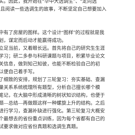
实。因此，我开始在
“华中大选调生”、“定向选
并且阅读一些选调生的故事，不断坚定自己想要加入
中有了房屋的图样。这个设计
“图样”的过程就是我
划，谋定而后动才能赢得成功。
立足当前，又着眼长远。首先将自己的研究生生涯
学习；研二多参与科研课题与项目，积累毕业论文
关信息，做到知己知彼，也能不断检验自己的初
以便自己着手写。
了细致的安排，规划了三轮复习：夯实基础、
查漏
量关系系统梳理所有题型，分析自己擅长哪个模
笔记，在大脑中形成清晰的树状知识结构，也便于
题
—总结—再做题这样一种螺旋上升的结构。之后
进行学习，查漏补缺进行强化。第三轮复习大概安
个最想去的省份重点训练，因为每个省都有自己的
试要求做对应省份真题和选调生真题。