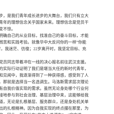
步，是我们青年成长进步的大舞台，我们只有立大
青年的理想信念关乎国家未来。理想信念是党员干
变不惊。
明确自己的从业目标，找准自己的奋斗目标，才能
困苦和实践考验。就像华中大反问你的一样
“你能
时，我迷茫、彷徨；
22
岁离开时，我坚定目标、充
党员同志带着冲在一线的决心报名前往武汉支援。
的实际行动证明了我们是堪当大任的新时代青年，
和见闻中，我逐渐得到了一种获得感，感受到了人
，那就是选择当一名选调生。马洛斯需求层次理论
有自我价值实现的需求。虽然无论身处哪个行业何
接地参与到社会治理、基层治理中来，这能够给我
道，无论是扎根基层、服务群众，还是身处机关单
出的扎根精神。因为自我实现的终点摆在那里，为