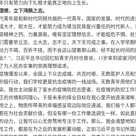
年只有努力向下扎根才能真正地向上生长。
理想，立下鸿鹄之志。
代青年是和新时代同频共振的一代青年，国家的发展、时代的进
成大才、担大任，才能努力成为堪当民族复兴重任的时代新人，
是精神之钙、力量源泉。唯有坚定理想信念，才能临危不惧、处
们需要早立志、立大志，志不立，天下无可成之事。在入学早期
动力不竭，百折不挠，而不会这山望着那山高，经不起长时间的
此？”，习近平总书记回忆知青岁月时也曾说，
15
岁来到梁家河
了为人民办实事的崇高理想追求。
疫情爆发以来，全国上下众志成城、共克时艰，无数医护人员和
积极行动，我们学校更是抗击疫情的一线战场。无数青年用他们
染，我也主动报名了家乡的疫情防控志愿者，在疫情的防控工作
正的共情和同理心。于是未来的择业目标在我心里开始逐渐清晰
饱之上，物质所带来的幸福感呈现边际效应递减，我们每个人都
都在为社会贡献价值，但没有哪一份工作像选调生一样，如此直
的动力，让我可以心无旁骛地专注于工作。那么，我会清楚地知
性工作，都是在为之后的发展积蓄动能，正如习近平总书记所提