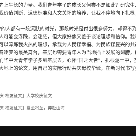
向上生长的力量。我们青年学子的成长又何尝不是如此？研究生
我价值判断、道德标准和人文关怀的培养，让我不停地向下扎根
秀的人都有一段沉默的时光，那段时光是付出很多努力，却得不
人可能会浮躁，会迷茫，但大家好像又羞于谈论理想和信仰。我
可以淬炼我火热的理想，承载为人民谋幸福、为民族谋复兴的共
春逐梦的最美舞台，基层也需要青年人为当地插上发展的翅膀，
们华中大青年学子多到基层去，心怀
“国之大者”，扎根泥土中
大地上的论文，用自己的实际行动共庆母校华诞，在新时代书写
庆·校友征文】大学校庆征文
庆·校友征文】夏至将至，奔赴山海