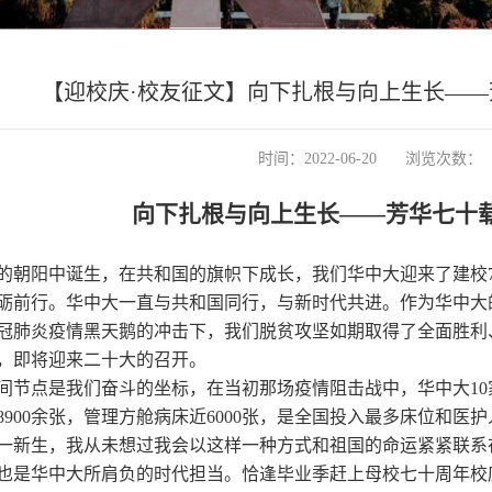
【迎校庆·校友征文】向下扎根与向上生长—
时间：2022-06-20
浏览次数：
向下扎根与向上生长
——芳华七十
的朝阳中诞生，在共和国的旗帜下成长，我们华中大迎来了建校
砺前行。华中大一直与共和国同行，与新时代共进。作为华中大
冠肺炎疫情黑天鹅的冲击下，我们脱贫攻坚如期取得了全面胜利
，即将迎来二十大的召开。
间节点是我们奋斗的坐标，在当初那场疫情阻击战中，华中大
10
8900
余张，管理方舱病床近
6000
张，是全国投入最多床位和医护
一新生，我从未想过我会以这样一种方式和祖国的命运紧紧联系
也是华中大所肩负的时代担当
。恰逢毕业季赶上母校七十周年校