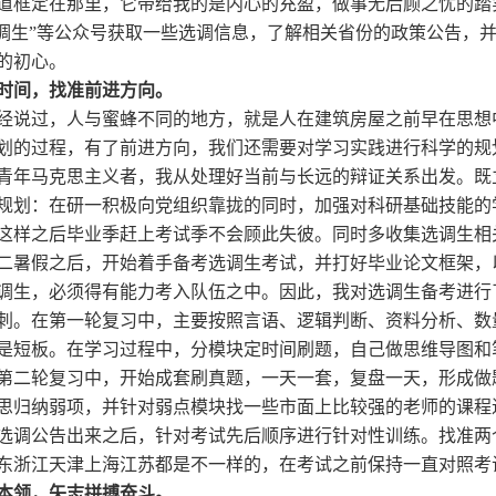
道框定在那里，它带给我的是内心的充盈，做事无后顾之忧的踏
选调生”等公众号获取一些选调信息，了解相关省份的政策公告，
的初心。
时间，找准前进方向。
经说过，人与蜜蜂不同的地方，就是人在建筑房屋之前早在思想
划的过程，有了前进方向，我们还需要对学习实践进行科学的规
青年马克思主义者，我从处理好当前与长远的辩证关系出发。既
规划：在研一积极向党组织靠拢的同时，加强对科研基础技能的
这样之后毕业季赶上考试季不会顾此失彼。同时多收集选调生相
二暑假之后，开始着手备考选调生考试，并打好毕业论文框架，
调生，必须得有能力考入队伍之中。因此，我对选调生备考进行
刺
。在第一轮复习中，主要按照言语、逻辑判断、资料分析、数
是短板。在学习过程中，分模块定时间刷题，自己做思维导图和
第二轮复习中，开始成套刷真题，一天一套，复盘一天，形成做
思归纳弱项，并针对弱点模块找一些市面上比较强的老师的课程
选调公告出来之后，针对考试先后顺序进行针对性训练。找准两
东浙江天津上海江苏都是不一样的，在考试之前保持一直对照考
本领，矢志拼搏奋斗。