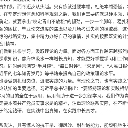
真如铁，而今迈步从头越。只有练就过硬本领，杜绝本领恐慌，
。在坚定理想信念和科学规划之后，我们更需要练就过硬本领，
确定，就要拿出
“咬定青山不放松”的韧劲，一步一个脚印、稳
题的困扰、毕业论文进度的焦虑以及几场考试失利的挫败感，这
惊的战略定力，集中精力办好自己的事情，扎实的按照既定的计
校训精神。
们做到扎根学习，汲取理论的力量。
面对各方面工作越来越强烈
探求
知识
，像海绵吸水一样增长真知，才能更好掌握
学习和
工作
习。同时经常浏览
“半月谈”、“每日时评”、“求是网”、“人民
近平的七年知青岁月》等书籍来提高自己的政策理论水平。
也要做到扎根岗位，汲取实践的力量。有理论之书，也有实践之
论认知的重要途径。习近平总书记指出：
“要坚持理论和实践相
学习的目的全在于运用，运用有助于进一步加深学习。我们作为
定要本着共产党员实事求是的精神，注重理论联系实际，在不断
于笃定钻研，在实践中出真知，在实践中长真才。
系发达，具有惊人的抗干旱、御风沙、耐盐碱能力，能顽强地生