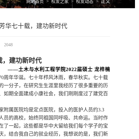
>
>
>
正文
网站首页
校友之家
校友动态
—芳华七十载，建功新时代
2048
载，建功新时代
——
土木与水利工程学院
2022
届硕士 龙梓楠
7
0
周年华诞。七十年栉风沐雨，春华秋实。七十载
的一分子，在研究生生涯里我经历了很多重要的历
、如期全面建成小康社会，我们刚刚度过了建党百
家附属医院均是定点医院，投入的医护人员约
3.3
人员的高校
，始终同祖国同呼吸、共命运
。
当时作
在了一起，
这些都是华中大
留
给我们每个学子的宝
庆，结合我自己的就业经历，我想说的是，我们新