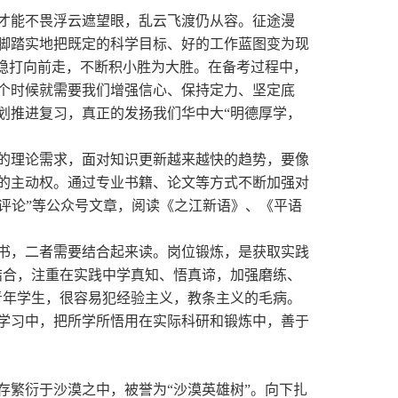
才能不畏浮云遮望眼，乱云飞渡仍从容。征途漫
脚踏实地把既定的科学目标、好的工作蓝图变为现
扎稳打向前走，不断积小胜为大胜。在备考过程中，
个时候就需要我们增强信心、保持定力、坚定底
划推进复习，真正的发扬我们华中大“明德厚学，
的理论需求，面对知识更新越来越快的趋势，
要
像
的主动权。
通过专业书籍、论文等方式不断加强对
日报评论”等公众号文章，阅读《之江新语》、《平语
书，二者需要结合起来读。岗位锻炼，是获取实践
结合，注重在实践中学真知、悟真谛，加强磨练、
青年学生，很容易犯经验主义，教条主义的毛病。
学习中，把所学所悟用在实际科研和锻炼中，善于
存繁衍于沙漠之中，被誉为
“沙漠英雄树”。向下扎