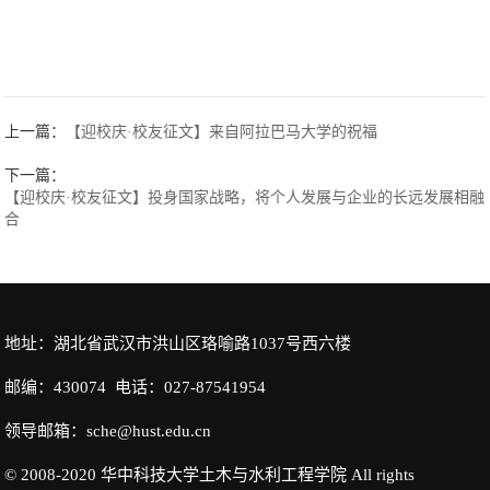
上一篇：
【迎校庆·校友征文】来自阿拉巴马大学的祝福
下一篇：
【迎校庆·校友征文】投身国家战略，将个人发展与企业的长远发展相融
合
地址：湖北省武汉市洪山区珞喻路1037号西六楼
邮编：430074 电话：027-87541954
领导邮箱：sche@hust.edu.cn
© 2008-2020 华中科技大学土木与水利工程学院 All rights