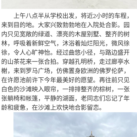
上午八点半从学校出发，将近
2
小时的车程，
来到目的地。大家兴致勃勃地在入院处合影。园
内
只见宽敞的绿道、漂亮的木屋别墅、整齐的树
林，呼吸着新鲜空气，沐浴着灿烂阳光，微风徐
徐，令人心旷神怡。经过曲悠小径，与路边盛开
的山茶花来一张合拍。穿越孔明桥，走过廊亭水
榭，来到罗马广场，仿佛置身欧洲的佛罗伦萨，
在许愿池前许下今年最美好的愿望。再往前只见
白色的沙滩映入眼帘，一排排整齐的棕树，一张
张躺椅和帐篷，平静的湖面，老同志们忘记了年
龄和疲惫，在沙滩上欢快地合影留恋。