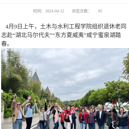
时间：2024-04-12
浏览次数：
85
4
月
9
日上午，土木与水利工程学院组织退休老同
志赴“湖北马尔代夫”“东方夏威夷”咸宁蜜泉湖踏
春。