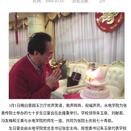
时间：2004-03-05
浏览次数：
329
3月1日晚白景园玉兰厅欢声笑语，歌声阵阵，祝福声声。水电学院为张
勇传院士举办的七十岁生日宴会在此隆重举行。学校领导朱玉泉、刘献君、
冯友梅和王乘与水电学院的师生一道，共同为张院士庆祝七十寿辰。
生日宴会由水电学院党总支书记张宏主持。校党委书记朱玉泉代表学校