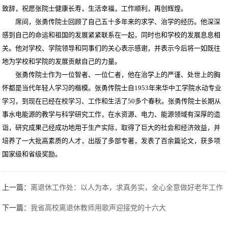
致辞，祝愿张院士健康长寿，生活幸福，工作顺利，再创辉煌。
席间，张勇传院士回顾了自己五十多年来的求学、治学的经历。他深深
感到自己的命运和祖国的发展紧紧联系在一起，同时也和学校的发展息息相
关。他对学校、学院领导和同事们的关心表示感谢，并表示今后将一如既往
地为学校和学院的发展贡献自己的力量。
张勇传院士作为一位智者、一位仁者，他在治学上的严谨、处世上的胸
怀都是当代年轻人学习的楷模。张勇传院士自1953年来华中工学院水动专业
学习，到现在已经在校学习、工作和生活了50多个春秋。张勇传院士长期从
事水电能源的教学与科学研究工作，在水资源、电力、能源领域有深厚的造
诣，研究成果己经成功地用于生产实际，取得了巨大的社会和经济效益，并
培养了一大批高素质的人才，出版了多部专著，发表了百余篇论文，获多项
国家级和省级奖励。
上一篇：
离退休工作处：以人为本，求真务实，全心全意做好老年工作
下一篇：
我省高校离退休教师用歌声迎接党的十六大