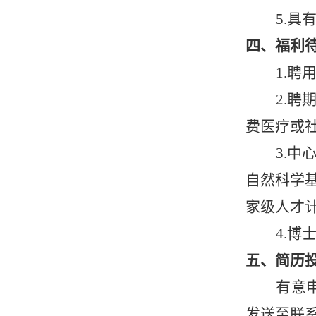
5.
具
四、福利
1.
聘
2.
聘
费医疗或
3.
中
自然科学
家级人才
4.
博
五、
简历
有意
发送至联