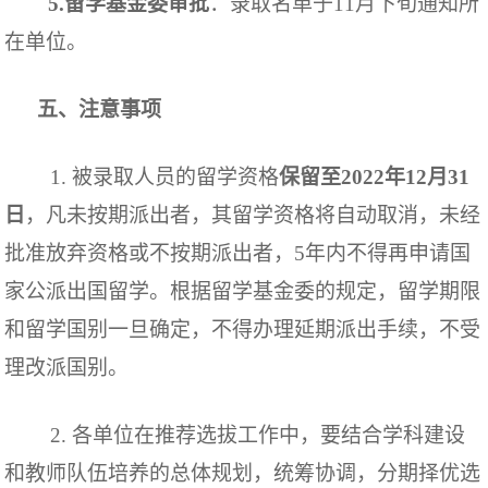
5
.
留学
基金委审批
：
录取
名单于
11
月
下旬
通知所
在单位。
五、注意事项
1.
被录取人员的留学资格
保留至
20
22
年
12
月
3
1
日
，凡未按期派出者，其留学资格将自动取消，未经
批准放弃资格或不按期派出者，
5
年内不得再申请国
家公派出国留学。根据留学基金委的规定，留学期限
和留学国别一旦确定，不得办理延期派出手续，不受
理改派国别。
2.
各单位在推荐选拔工作中，要结合学科建设
和教师队伍培养的总体规划，统筹协调，分期择优选