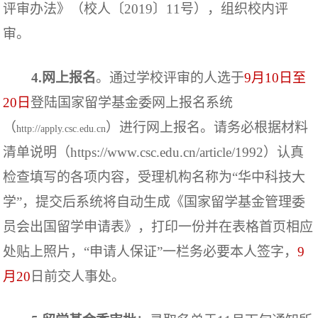
评审办法》（校人
〔
2019
〕
11号），组织校内评
审。
4.网上报名
。
通过学校
评审
的人选于
9
月
10
日至
20
日
登陆国家留学基金委网上报名系统
（
）进行网上报名
。
请务必
根据材料
http://apply.csc.edu.cn
清单说明（
https://www.csc.edu.cn/article/1992
）
认真
检查填写的各项内容，受理机构名称为
“
华中科技大
学
”
，提交后系统将自动生成《国家留学基金管理委
员会出国留学申请表》
，
打印一份并在表格首页相应
处贴上照片，
“
申请人保证
”
一栏务必要本人签字
，
9
月20
日前交人事处。