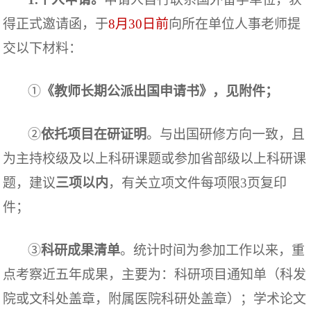
得正式邀请函，于
8月30日前
向所在单位人事老师提
交以下材料：
①
《教师长期公派出国申请书》
，见附件；
②
依托项目在研证明
。与出国研修方向一致，且
为
主持校级及以上科研课题或参加省部级以上科研课
题
，建议
三项以内
，
有关立项文件
每项
限
3
页复印
件；
③
科研成果清单
。
统计时间为参加工作以来，重
点考察近五年成果
，主要为
：科研项目
通知单（科发
院或文科处盖章，附属医院科研处盖章）；
学术论文