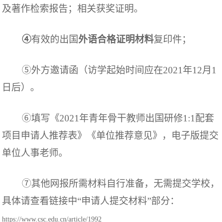
及著作
检索报告；相关
获奖
证明
。
④
有效的出国
外语合格证明材料
复印件
；
⑤
外方邀请函（访学起始时间应在
202
1
年
12
月
1
日后）。
⑥填写
《
20
21
年青年骨干教师出国研修
1:1
配套
项目申请人推荐表》
《
单位推荐意见
》，电子版提交
单位人事老师。
⑦其他网报所需材料自行准备，无需提交学校，
具体请查看链接中“申请人提交材料”部分：
https://www.csc.edu.cn/article/1992