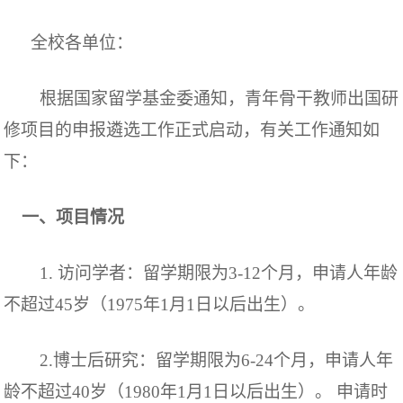
全校各单位：
根据国家留学基金委通知，
青年骨干教师出国研
修项目的申报遴选工作
正式启动
，
有关工作通知如
下：
一、
项目情况
1.
访问学者：留学期限为
3-12
个月
，
申请人年龄
不超过
45
岁（
197
5
年
1
月
1日以后出生）
。
2.
博士后研究：留学期限为
6-24
个月
，申请人
年
龄不超过
40
岁（
19
80
年
1
月
1日以后出生）。
申请时