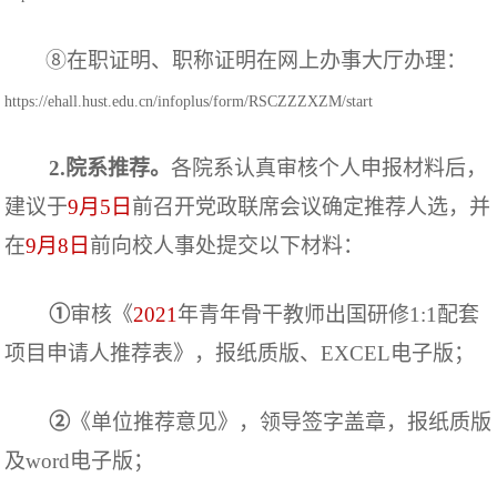
⑧在职证明、职称证明在网上办事大厅办理：
https://ehall.hust.edu.cn/infoplus/form/RSCZZZXZM/start
2.院系推荐。
各院系认真审核个人申报材料
后
，
建议于
9月5日
前召开党政联席会议确定推荐人选，并
在
9月8日
前向校人事处提交以下材料：
①
审核
《
20
21
年青年骨干教师出国研修
1:1
配套
项目申请人推荐表》
，报纸质版、
EXCEL
电子版
；
②
《
单位推荐意见
》，领导签字盖章，报纸质版
及
word
电子版；