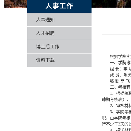
人事工作
人事通知
人才招聘
博士后工作
根据学校实
资料下载
一、
学院考
组 长：李 
成 员：毛勇
钱 勤 高 
二、
考核程
1、根据校
聘期考核表》，
2、审核材
3、学院考
职，由学院考核
行不少于2天的
4、报送材