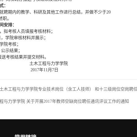
式：
就聘期内的教学、科研及其他工作进行总结，并做不少于20
T述职。
间安排：
日前，拟考核人员填报考核材料；
17日，学院审核材料并展示；
，学院考核；
日，公示结果；
，报送考核结果并提交材料。
工程与力学学院
17年11月7日
7年土木工程与力学学院专业技术岗位（含工人技师） 和十三级岗位空岗聘
程与力学学院 关于开展2017年教师空缺岗位聘任通讯评议工作的通知