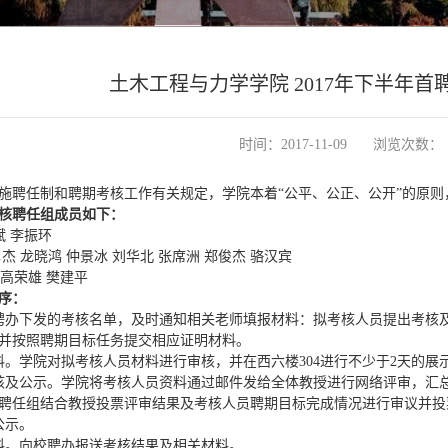
土木工程与力学学院 2017年下半年
时间：2017-11-09
浏览次数：
施聘任制和聘期考核工作有关规定，学院本着“公平、公正、公开”的原则，
核聘任组成员如下：
斌 李振环
杰 龙晓鸿 仲景冰 刘华北 张席洲 郑俊杰 骆汉宾
飞 高荣雄 樊建平
序：
聘办下发的考核名单，及时通知相关老师填报材料：拟考核人员提出考核
并按照聘期目标任务提交相应证明材料。
料。学院对拟考核人员材料进行审核，并在西六楼304进行不少于2天的展
核及公示。学院将考核人员资料通过邮件发给全体教授进行网络评审，汇
聘任组结合教授投票评审结果及考核人员聘期目标完成情况进行审议并投
公示。
料。向校聘办报送考核结果及相关材料。