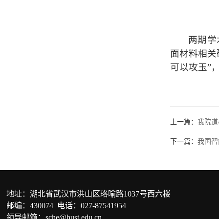
两期学
面材料相关
可以攻玉”
上一篇：
我院道
下一篇：
我国智
地址：湖北省武汉市洪山区珞喻路1037号西六楼
邮编：430074 电话：027-87541954
领导邮箱：sche@hust.edu.cn