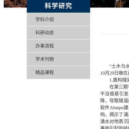
科学研究
学科介绍
科研动态
办事流程
学术刊物
“土木与
精品课程
10月29日
1.
盾构隧
在第三期
不当极易引发
降，导致隧道
软件Abaq
响，揭示了涌
涌水对地表沉
事故引起的结