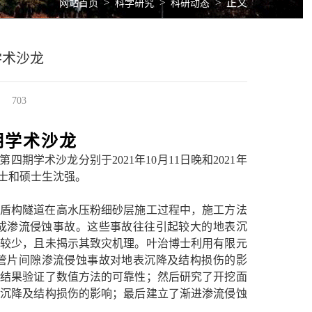
>
>
>
正文
网站首页
科学研究
科研动态
学术沙龙
703
期学术沙龙
第四期学术沙龙分别于
2021
年10月11日晚和2
021
年
博士和硕士生沈强。
盾构隧道在高水压粉细砂层施工过程中，施工方法
成渗流侵蚀事故。这些事故往往引起较大的地表沉
究较少，且未揭示其致灾机理。
叶治博士利用有限元
或管片间隙渗流侵蚀事故对地表沉降及结构损伤的影
结果验证了数值方法的可靠性；然后研究了开挖面
沉降及结构损伤的影响；最后建立了渐进渗流侵蚀