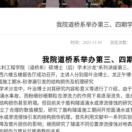
我院道桥系举办第三、四期
时间：2021-11-01
浏览次数：
我院道桥系举办第三、四
水利工程学院（道桥系）硕博士（后）学术沙龙
”
系列讲座第三、
晚在西六楼五楼报告厅成功召开，主讲人分别是叶治博士、龙正午
道施工期水
-砂渗漏引发的结构损伤及机理研究
学术沙龙中，叶治博士对其研究内容和意义等进行了介绍，由于
涌水事故，而粉细砂细颗粒在渗流力的作用下易逐渐流失，造
结构损伤甚至坍塌。但目前关于盾构隧道涌水或渗流侵蚀的研
us建立了合理的数值模型，研究了盾构隧道施工期间开挖面涌水
水或渗流侵蚀引发的结构损伤机理。首先利用文献中一系列实验
降及管片
损伤的影响；继而研究了隧道不同位置渗流侵蚀对地表
构损伤与管片位移参数的关系。