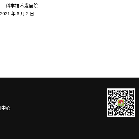
发展院
1
年
6
月
2
日
机中心