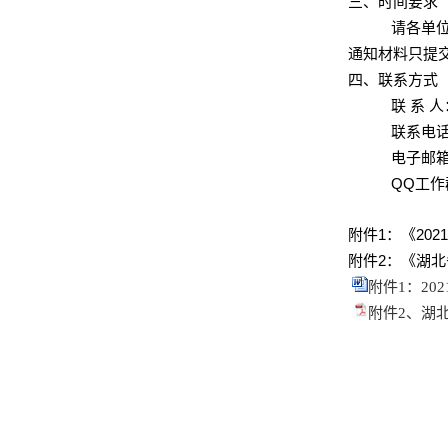
三、时间要求
请各单
通知材料只提
四、联系方式
联 系 
联系电
电子邮
QQ
工作
附件
1
：《
202
附件
2
：《湖北
附件1：20
附件2、湖北