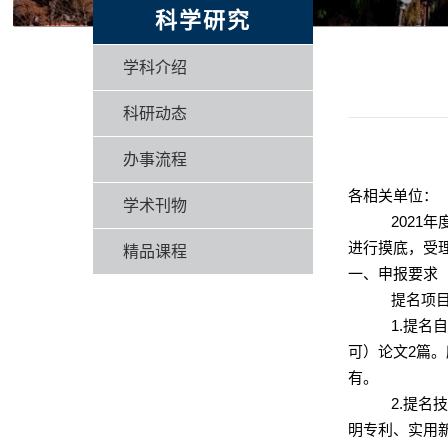
科学研究
学科介绍
科研动态
办事流程
各相关单位：
学术刊物
2021
年
进行摸底，受
精品课程
一、申报要求
提名项
1.
提名
可）论文
2
篇。
有。
2.
提名
明专利、实用