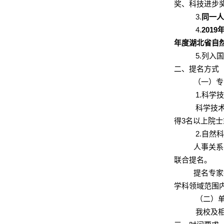
奖、科技进步
3.
同一
4.
2019
年度湖北省自
5.
列入
二、提名方式
（一）专
1.
科学
科学技
得
3
名以上院士
2.
自然
人事关系
联合提名。
提名专家
学科领域范围
（二）
我校及