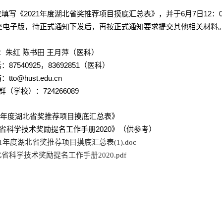
位填写《
2021
年度湖北省奖推荐项目摸底汇总表》，并于
6
月
7
日
12
：
交电子版，待正式通知下发后，再按正式通知要求提交其他相关材料
人：朱红 陈书田 王月萍（医科）
话：
87540925
，
83692851
（医科）
箱：
tto@hust.edu.cn
群（学校）：
724266089
1
年度湖北省奖推荐项目摸底汇总表》
省科学技术奖励提名工作手册
2020
》（供参考）
21年度湖北省奖推荐项目摸底汇总表(1).doc
省科学技术奖励提名工作手册2020.pdf