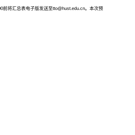
00
前将汇总表电子版发送至
tto@hust.edu.cn
。本次预
。