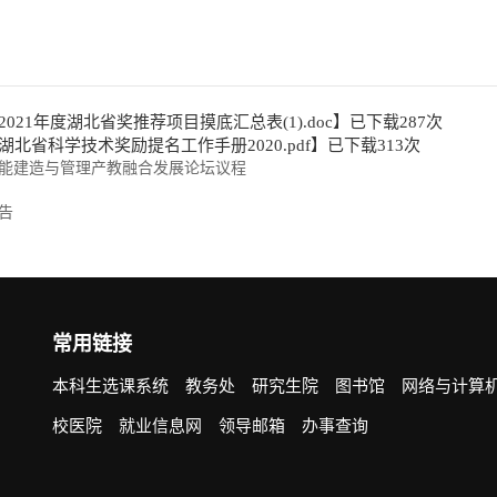
科学技术
202
2021年度湖北省奖推荐项目摸底汇总表(1).doc
】已下载
287
次
湖北省科学技术奖励提名工作手册2020.pdf
】已下载
313
次
能建造与管理产教融合发展论坛议程
告
常用链接
本科生选课系统
教务处
研究生院
图书馆
网络与计算
校医院
就业信息网
领导邮箱
办事查询