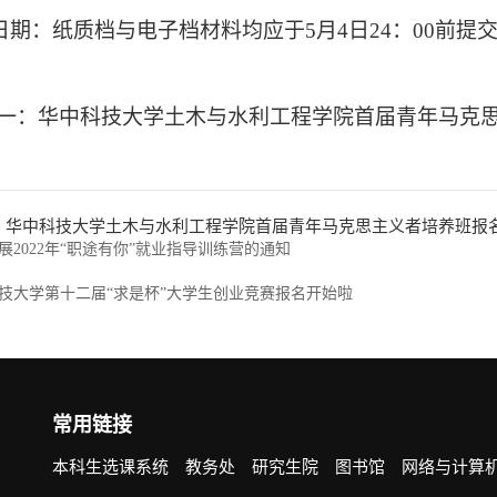
日期：纸质档与电子档材料均应于
5
月
4
日
24
：
00
前提
一：华中科技大学土木与水利工程学院首届青年马克思主
：华中科技大学土木与水利工程学院首届青年马克思主义者培养班报名表
展2022年“职途有你”就业指导训练营的通知
技大学第十二届“求是杯”大学生创业竞赛报名开始啦
常用链接
本科生选课系统
教务处
研究生院
图书馆
网络与计算