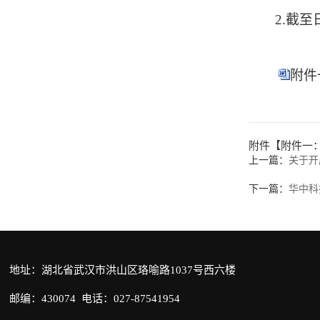
2.
截至
附件
附件【
附件一
上一篇：
关于开
下一篇：
华中科
地址：湖北省武汉市洪山区珞喻路1037号西六楼
邮编：430074 电话：027-87541954