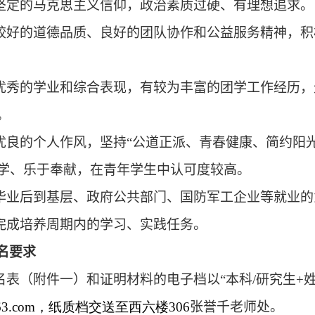
坚定的马克思主义信仰，政治素质过硬、有理想追求。
较好的道德品质、良好的团队协作和公益服务精神，积
优秀的学业和综合表现，有较为丰富的团学工作经历，
。
优良的个人作风，坚持“公道正派、青春健康、简约阳
学、乐于奉献，在青年学生中认可度较高。
毕业后到基层、政府公共部门、国防军工企业等就业的
完成培养周期内的学习、实践任务。
名要求
名表（附件一）和证明材料的电子档以“本科
/
研究生
+
63.com
，纸质档交送至西六楼
306
张誉千老师处。