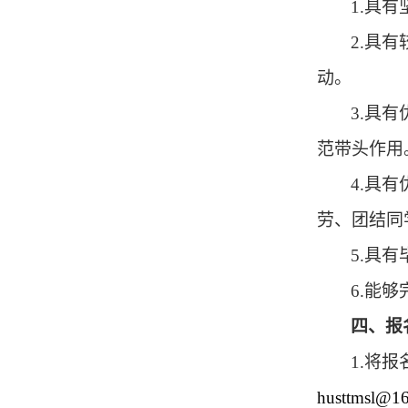
1.
具有
2.
具有
动。
3.
具有
范带头作用
4.
具有
劳、团结同
5.
具有
6.
能够
四、报
1.
将报
husttmsl@1