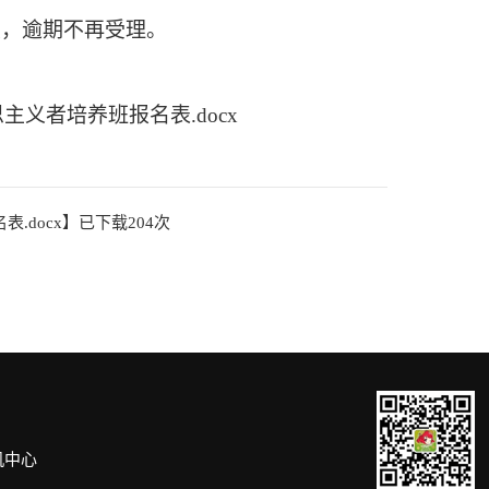
交，逾期不再受理。
义者培养班报名表.docx
.docx
】已下载
204
次
机中心