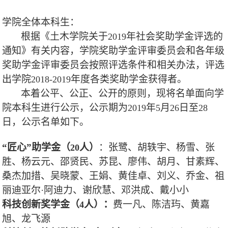
学院全体本科生：
根据《土木学院关于
年社会奖助学金评选的
2019
通知》有关内容，学院奖助学金评审委员会和各年级
奖助学金评审委员会按照评选条件和相关办法，评选
出学院
年度各类奖助学金获得者。
2018-2019
本着公平、公正、公开的原则，现将名单面向学
院本科生进行公示，公示期为
年
月
日至
2019
5
26
28
日，公示名单如下。
“匠心”助学金（
人）
：张鹭、胡轶宇、杨雪、张
20
胜、杨云元、邵贤民、苏昆、廖伟、胡月、甘素辉、
桑杰加措、吴晓蒙、王娟、黄佳卓、刘义、乔金、祖
丽迪亚尔·阿迪力、谢欣慧、邓洪成、戴小小
科技创新奖学金（
人）：
费一凡、陈洁玙、黄嘉
4
旭、龙飞源