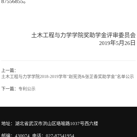
。
87556855
土木工程与力学学院奖助学金评审委员会
年
月
日
2019
5
26
上一篇：
土木工程与力学学院2018-2019学年“赵宪尧&张芷香奖助学金”名单公示
下一篇：
专利公示
地址：湖北省武汉市洪山区珞喻路1037号西六楼
邮编：430074 电话：027-87541954