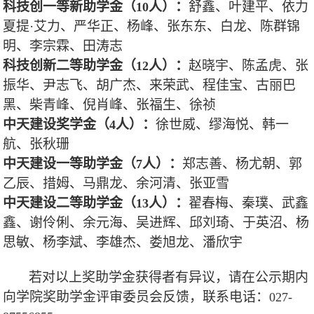
科技创一等新助学金（
人）：
舒鑫、叶建平、依力
10
夏提·艾力、严华正、杨峰、张东东、白龙、陈群锦
明、李宗霖、田涛志
科技创新二等助学金（
人）：
赵晓宇、陈孟虎、张
12
振华、尹志飞、胡广杰、来荣武、程佳宝、古丽巴
黑、柴青峰、倪肖峰、张福生、徐祯
中天建设奖学金（
人）：
徐世威、缪海悦、韩一
4
航、张秋珊
中天建设一等助学金（
人）：
郑志善、杨尤朝、郭
7
乙辰、措姆、马鼎龙、余河清、张亚雪
中天建设二等助学金（
人）：
翟春梅、秦璞、武鑫
13
鑫、谢伶俐、余元海、吴进辉、邱刘琦、于英沼、杨
思敏、杨李斌、李雄杰、娄旭龙、潘欣宇
若对以上奖助学金获得者有异议，请在公示期内
向学院奖助学金评审委员会反馈，联系电话：
027-