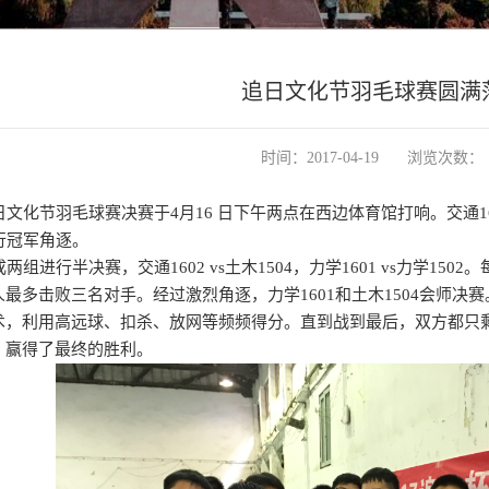
追日文化节羽毛球赛圆满
时间：2017-04-19
浏览次数：
化节羽毛球赛决赛于4月16 日下午两点在西边体育馆打响。交通1602
行冠军角逐。
组进行半决赛，交通1602 vs土木1504，力学1601 vs力学15
最多击败三名对手。经过激烈角逐，力学1601和土木1504会师决
术，利用高远球、扣杀、放网等频频得分。直到战到最后，双方都只剩
，赢得了最终的胜利。