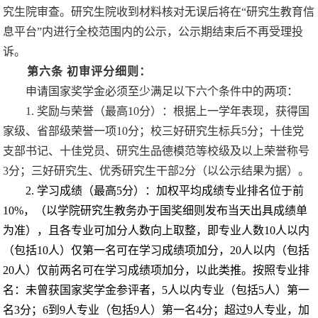
究生院审查。研究生院收到材料核对无误后将在
“
研究生教育信
息平台
”
内进行全校范围内的公示，公示期结束后不再受理投
诉。
第六条
初审评分细则：
申请国家奖学金必须至少满足以下六个条件中的两项：
1.
奖励与荣誉（最高
10
分）：根据上一学年表现，获得国
家级、省部级荣誉一项
10
分；校三好研究生标兵
5
分；十佳党
支部书记、十佳党员、研究生品德模范等校级及以上荣誉称号
3
分；三好研究生、优秀研究生干部
2
分（以公示结果为据）。
2.
学习成绩（最高
5
分）：加权平均成绩专业排名位于前
10%
，（以学院研究生教务办于国奖细则发布当天出具成绩单
为准），且各专业可加分人数向上取整，即专业人数
10
人以内
（包括
10
人）仅第一名可在学习成绩项加分，
20
人以内（包括
20
人）仅前两名可在学习成绩项加分，以此类推。按照专业排
名：未曾获国家奖学金参评者，
5
人以内专业（包括
5
人）第一
名
3
分；
6
到
9
人专业（包括
9
人）第一名
4
分；超过
9
人专业，加