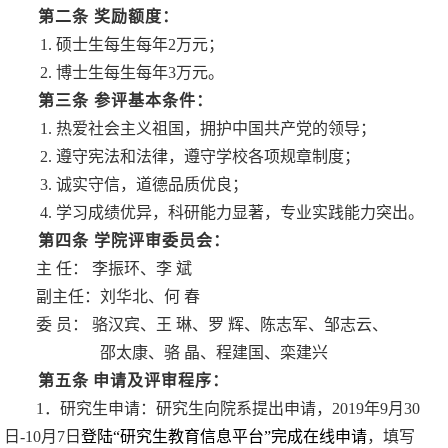
第二条
奖励额度：
1.
硕士生每生每年
2
万元；
2.
博士生每生每年
3
万元。
第三条
参评基本条件：
1.
热爱社会主义祖国，拥护中国共产党的领导；
2.
遵守宪法和法律，遵守学校各项规章制度；
3.
诚实守信，道德品质优良；
4.
学习成绩优异，科研能力显著，专业实践能力突出。
第四条
学院评审委员会：
主
任： 李振环、李
斌
副主任：刘华北、何
春
委
员： 骆汉宾、王
琳、罗
辉、陈志军、邹志云、
邵太康、骆
晶、程建国、栾建兴
第五条
申请及评审程序：
1
．研究生申请：研究生向院系提出申请，
2019
年
9
月
30
日
-10
月
7
日
登陆
“
研究生教育信息平台
”
完成在线申请
，填写