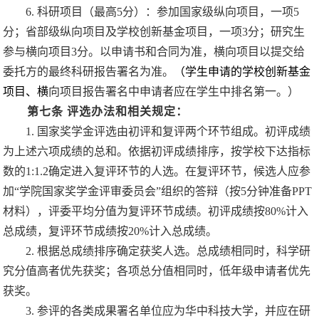
6.
科研项目（最高
5
分）：参加国家级纵向项目，一项
5
分；省部级纵向项目及学校创新基金项目，一项
3
分；研究生
参与横向项目
3
分。以申请书和合同为准，横向项目以提交给
委托方的最终科研报告署名为准。
（学生申请的学校创新基金
项目、横
向项目报告署名中申请者应在学生中排名第一。）
第七条
评选办法和相关规定：
1.
国家奖学金评选由初评和复评两个环节组成。初评成绩
为上述六项成绩的总和。依据初评成绩排序，按学校下达指标
数的
1:1.2
确定进入复评环节的人选。在复评环节，候选人应参
加
“
学院国家奖学金评审委员会
”
组织的答辩（按
5
分钟准备
PPT
材料），评委平均分值为复评环节成绩。初评成绩按
80%
计入
总成绩，复评环节成绩按
20%
计入总成绩。
2.
根据总成绩排序确定获奖人选。总成绩相同时，科学研
究分值高者优先获奖；各项总分值相同时，低年级申请者优先
获奖。
3.
参评的各类成果署名单位应为华中科技大学，并应在研