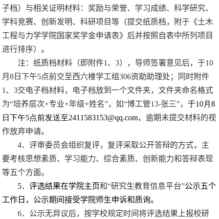
子档）与相关证明材料：奖励与荣誉、学习成绩、科学研究、
学科竞赛、创新发明、科研项目等（提交纸质档，附于《土木
工程与力学学院国家奖学金申请表》后并按照自表中所列项目
进行排序）。
注：纸质档材料（即附件
1
、
3
），导师签署意见后，于
10
月
8
日下午
5
点前交至西六楼学工组
306
资助助理处；同时附件
1
、
3
交电子档材料，电子档放到一个文件夹，文件夹命名格式
为
“
培养层次
+
专业
+
年级
+
姓名
”
，如
“
博工管
13-
张三
”
，
于
10
月
8
日下午
5
点前发送至
2411583153@qq.com
，逾期未提交材料的视
作放弃申请。
4
．评审委员会组织复评，复评采取公开答辩的方式，主
要考核思想素质、学习能力、综合素质、创新能力和答辩表现
等五个方面。
5
．评选结果在学院主页
和
“
研究生教育信息平台
”
公示五个
工作日，公示期间接受学院师生申诉和质询。
6
．公示无异议后，按学校规定时间将评选结果上报校研