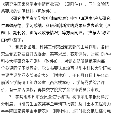
《研究生国家奖学金申请审批表》（见附件
1
），同时交验院
系要求的证明材料（见附件）。
《研究生国家奖学金申请审批表》中
“
申请理由
”
应从研究
生思想品德、学习成绩、科研和创新实践成果及发表论文（含
题目、期刊名、页码及收录情况）等方面阐述。
“
推荐人
”
必须
由导师签字。
2
．党支部鉴定：评奖工作突出党支部的主导作用，各研
究生党支部要召开支委会，实事求是，客观评价，对照《华中
科技大学研究生守则》（附件
8
），对党支部所辖范围内每一
位参评同学予以界定，党支书要认真填写《华中科技大学研究
生评优评奖党支部鉴定表》（附件
2
），于
10
月
11
日上午
11
点
前送至学院研工组办公室（西六楼
306
），学院党委综合评
价，有一票否决权，再提交学院奖学金评审委员会审议。
3
．学院组织评审委员会进行初审。初审采用申报材料打
分制度，《研究生国家奖学金申请审批表》及《土木工程与力
学学院国家奖学金申请表》（即附件
1
、
3
同时提交纸质档与电