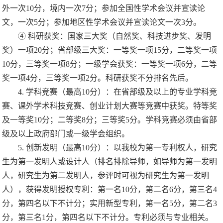
外一次
10
分，境内一次
7
分；参加全国性学术会议并宣读论
文，一次
5
分；参加地区性学术会议并宣读论文一次
3
分
。
④
科研获奖：国家三大奖（自然奖、科技进步奖、发明
奖）一项
20
分；省部级三大奖：一等奖一项
15
分，二等奖一项
10
分，三等奖一项
8
分；一级学会获奖：一等奖一项
6
分，二等
奖一项
4
分，三等奖一项
2
分。科研获奖不分排名先后。
4.
学科竞赛（最高
10
分）：在省部级及以上的专业学科竞
赛、课外学术科技竞赛、创业计划大赛等竞赛中获奖。特等奖
及一等奖
10
分；二等奖
8
分；三等奖
5
分。学科竞赛必须由省部
级及以上政府部门或一级学会组织。
5.
创新发明（最高
10
分）：以我校为第一专利权人，研究
生为第一发明人或设计人（排名排除导师，如导师为第一发明
人，研究生为第二发明人，参评时可视为研究生为第一发明
人），获得发明授权专利：第一名
10
分，第二名
6
分，第三名
4
分，第四名以下不计分；实用新型专利，第一名
5
分，第二名
3
分，第三名
1
分，第四名以下不计分。专利必须与专业相关。