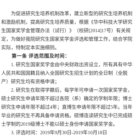
为促进研究生培养机制改革，建立新型的研究生培养机制
和激励机制，提高研究生培养质量，根据《华中科技大学研究
生国家奖学金管理办法（试行）》（校研
[2014]17
号）有关规
定，为做好我院研究生国家奖学金评选和管理工作，结合学院
实际，特制定本实施细则。
第一条
评选范围及时间：
1.
研究生国家奖学金由中央财政出资设立，所有具有中华
人民共和国国籍且纳入全国研究生招生计划的全日制（全脱
产）研究生均有资格申请；
2.
研究生在取得学籍后，每学年可申请一次国家奖学金，
硕士研究生申请年限不超过各院（系）确定的学制年限；博士
研究生申请年限不超过
4
年；直博生申请年限不超过
5
年。当年
毕业的研究生不再具备申请资格。硕博连读研究生中已完成硕
士学制的
2019
级博士不能以硕士身份申请国家奖学金。
3.
评选时间：
2019
年
9
月
30
日
-2019
年
10
月
18
日