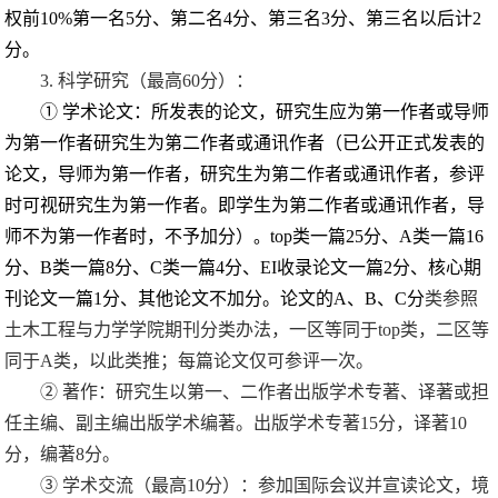
权前
10%
第一名
5
分、第二名
4
分、第三名
3
分、第三名以后计
2
分。
3.
科学研究（最高
60
分）：
①
学术论文：所发表的论文，研究生应为第一作者或导师
为第一作者研究生为第二作者或通讯作者（已公开正式发表的
论文，导师为第一作者，研究生为第二作者或通讯作者，参评
时可视研究生为第一作者。即学生为第二作者或通讯作者，导
师不为第一作者时，不予加分）
top
类一篇
25
分、
A
类一篇
16
。
分、
B
类一篇
8
分、
C
类一篇
4
分、
EI
收录论文一篇
2
分、核心期
刊论文一篇
1
分、其他论文不加分。论文的
A
、
B
、
C
分
类参照
土木工程与力学学院期刊分类办法，一区等同于
top
类，二区等
同于
A
类，以此类推；每篇论文仅可参评一次。
②
著作：研究生以第一、二作者出版学术专著、译著或担
任主编、副主编出版学术编著。出版学术专著
15
分，译著
10
分，编著
8
分。
③
学术交流
（最高
10
分）
：参加国际会议并宣读论文，境