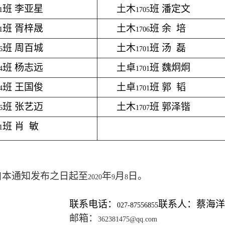
班 李亚星
土木
班 潘定文
1
1705
班 胥梓晟
土木
班 余 培
1
1706
班 周百城
土木
班 汤 磊
6
1701
班 杨志远
土卓
班 魏炯炯
4
1701
班 王国俊
土卓
班 郭 韬
4
1701
班 张艺迈
土木
班 郭泽锴
6
1707
班 肖 敏
1
自本通知发布之日起至
年
月
日。
2020
9
8
系电话：
联系人：蔡海
027-87556855
邮箱：
362381475@qq.com