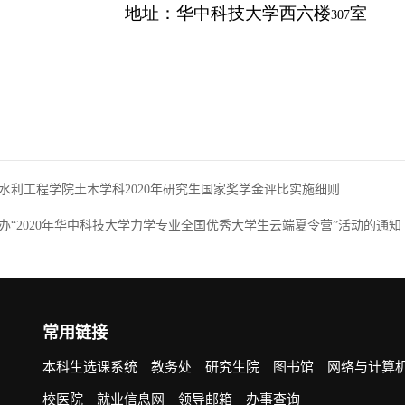
址：华中科技大学西六楼
室
307
水利工程学院土木学科2020年研究生国家奖学金评比实施细则
办“2020年华中科技大学力学专业全国优秀大学生云端夏令营”活动的通知
常用链接
本科生选课系统
教务处
研究生院
图书馆
网络与计算
校医院
就业信息网
领导邮箱
办事查询