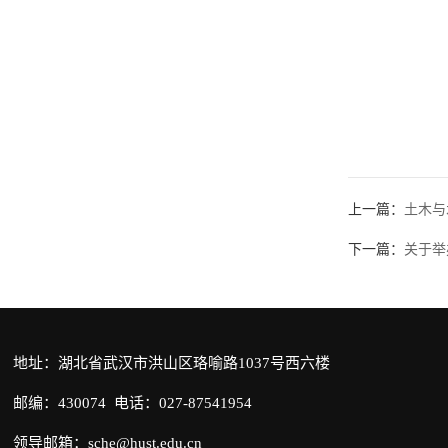
地
上一篇：
土木与
下一篇：
关于举
地址：湖北省武汉市洪山区珞喻路1037号西六楼
邮编：430074 电话：027-87541954
领导邮箱：sche@hust.edu.cn