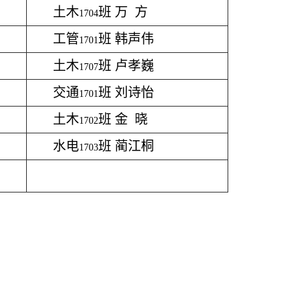
土木
班 万 方
1704
工管
班 韩声伟
1701
土木
班 卢孝巍
1707
交通
班 刘诗怡
1701
土木
班 金 晓
1702
水电
班 蔺江桐
1703
洋