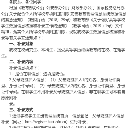
各院系、各位同学：
根据《教育部办公厅 公安部办公厅 财政部办公厅 国家税务总局办
公厅关于配合个人所得税专项附加扣除 完善教育管理信息系统数据信息
的紧急通知》（教财厅函〔2018〕29号）和教育部《关于做好高等学校
学生数据信息核准和补录工作的通知》（教学司函﹝2019﹞1号）文件
精神，落实个人所得税专项附加扣除，现就我校学生数据信息核准和补
录等有关事宜通知如下：
一、补录对象
我校在校研究生、本科生，接受高等学历继续教育的在校、在籍学
生。
二、补录内容
补录信息项如下：
1．是否在职信息：选填是或否。
2.父母或监护人信息：（1）父亲或监护人1的姓名、身份证件类
型、身份证件号码；（2）母亲或监护人2的姓名、身份证件类型、身份
证件号码。在职学生不用补录父母或监护人信息，非在职学生可本着自
愿原则补
录。
三、补录方式
1.通过学校学生注册管理系统首页—信息登记—父母或监护人信息
补录（网址：http://register.hust.edu.cn）进行补录；
2.通过“华中大微校园”补录，路径为：华中大微校园—应用中心—