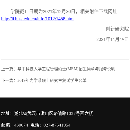
学院截止日期为
年
月
日，相关附件下载网址
2021
12
30
http://ii.hust.edu.cn/info/1012/1458.htm
创新研究院
年
月
日
2021
11
19
上一篇：
华中科技大学工程管理硕士(MEM)招生简章与报考说明
下一篇：
2019年力学系硕士研究生复试学生名单
地址：湖北省武汉市洪山区珞喻路1037号西六楼
邮编：430074 电话：027-87541954