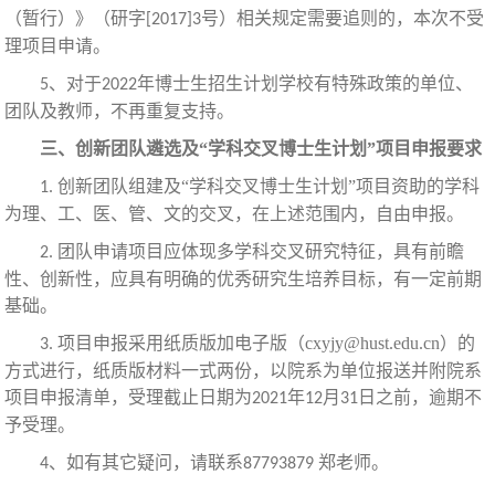
（暂行）》（研字
号）相关规定需要追则的，本次不受
[2017]3
理项目申请。
、对于
年博士生招生计划学校有特殊政策的单位、
5
2022
团队及教师，不再重复支持。
三、创新团队遴选及
“学科交叉博士生计划”项目申报要求
创新团队组建及
“学科交叉博士生计划”项目资助的学科
1.
为理、工、医、管、文的交叉，在上述范围内，自由申报。
团队申请项目应体现多学科交叉研究特征，具有前瞻
2.
性、创新性，应具有明确的优秀研究生培养目标，有一定前期
基础。
项目申报采用纸质版加电子版（
cxyjy@hust.edu.cn）的
3.
方式进行，纸质版材料一式两份，以院系为单位报送并附院系
项目申报清单，受理截止日期为
年
月
日之前，逾期不
2021
12
31
予受理。
、如有其它疑问，请联系
郑老师。
4
87793879