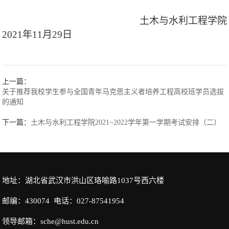
土木与水利工程学院
2021
年
11
月
29
日
上一篇：
关于推荐我校学生参与全国青年马克思主义者培养工程高校班学员选拔
的通知
下一篇：
土木与水利工程学院2021~2022学年第一学期考试安排（二）
地址：湖北省武汉市洪山区珞喻路1037号西六楼
邮编：430074 电话：027-87541954
领导邮箱：sche@hust.edu.cn