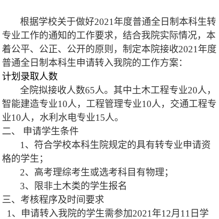
根据学校关于做好
2021
年度普通全日制本科生转
专业工作的通知的工作要求，结合我院实际情况，本
着公平、公正、公开的原则，制定本院接收
2021
年度
普通全日制本科生申请转入我院的工作方案：
计划录取人数
全院拟接收人数
65
人。其中土木工程专业
20
人，
智能建造专业
10
人，工程管理专业
10
人，交通工程专
业
10
人，水利水电专业
15
人。
二、 申请学生条件
1
、符合学校本科生院规定的具有转专业申请资
格的学生；
2
、高考理综考生或选考科目有物理；
3
、限非土木类的学生报名
三、考核程序及
时间
要求
1
、申请转入我院的学生需参加
2021
年
12
月
11
日学