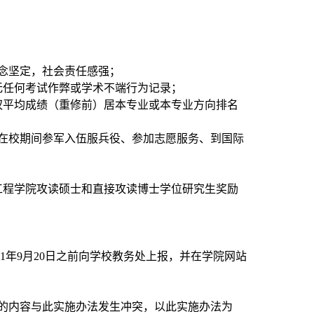
念坚定，社会责任感强；
无任何考试作弊或学术不端行为记录；
权平均成绩（重修前）居本专业或本专业方向排名
在校期间参军入伍服兵役、参加志愿服务、到国际
工程学院攻读硕士和直接攻读博士学位研究生奖励
。
21
年
9
月
20
日之前向学校教务处上报，并在学院网站
的内容与此实施办法发生冲突，以此实施办法为