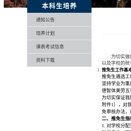
本科生培养
通知公告
培养计划
课表考试信息
为切实做
资料下载
以及学校的统
推免生工作基
推免生遴选工
坚持学业为重
德智体美劳五
为切实保证我
附件
1
），对
免审核办法，
二、推免生指
1.
对学校分配