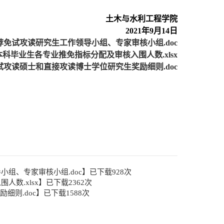
土木与水利工程学院
2021
年
9
月
14
日
荐免试攻读研究生工作领导小组、专家审核小组.doc
本科毕业生各专业推免指标分配及审核入围人数.xlsx
攻读硕士和直接攻读博士学位研究生奖励细则.doc
小组、专家审核小组.doc
】已下载
928
次
数.xlsx
】已下载
2362
次
细则.doc
】已下载
1588
次