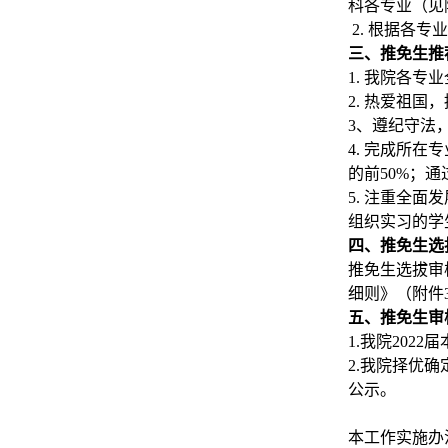
科各专业（见
2.
根据各专
三、推免生推
1.
我院各专业
2.
热爱祖国，
3
、遵纪守法
4.
完成所在专
的前
50%
；通
5.
注重全面发
组织实习的学
四、推免生选
推免生选拔审
细则》（附件
五、推免生审
1.
我院
2022
届
2.
我院择优确
公示。
本工作
实施办