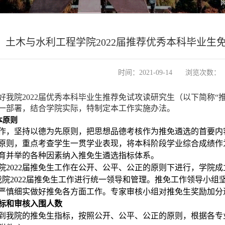
土木与水利工程学院2022届推荐优秀本科毕业生
时间：2021-09-14
浏览次数：
好我院
2022
届优秀本科毕业生推荐免试攻读研究生（以下简称“
一部署，结合学院实际，特制定本工作实施办法。
本原则
作，坚持以德为先原则，把思想品德考核作为推免遴选的首要内
原则，重点考查学生一贯学业表现，将本科阶段学业综合成绩作
育并举的各种因素纳入推免生遴选指标体系。
院
2022
届推免生工作在公开、公平、公正的原则下进行，学院成
我院
2022
届推免生工作进行统一领导和管理。推免工作领导小组
严慎细实做好推免各方面工作。专家审核小组对推免生奖励加分
标和审核入围人数
到我院的推免生指标，按照公开、公平、公正的原则，根据各专