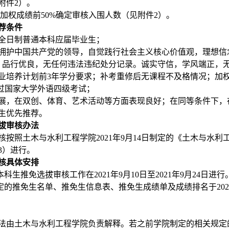
附件
2
）。
业加权成绩前
50%
确定审核入围人数（见附件
2
）。
荐条件
全日制普通本科应届毕业生；
拥护中国共产党的领导，自觉践行社会主义核心价值观，理想信
，品行优良，无任何违法违纪处分记录。诚实守信，学风端正，
业培养计划前
3
年学分要求；补考重修后无课程不及格情况；加
过国家大学外语四级考试；
展，在双创、体育、艺术活动等方面表现良好；在同等条件下，
生优先推荐。
拔审核办法
核按照土木与水利工程学院
2021
年
9
月
14
日制定的《土木与水利
3
）进行。
核具体安排
本科生推免选拔审核工作在
2021
年
9
月
10
日至
2021
年
9
月
24
日进行
定的推免生名单、推免生信息表、推免生成绩单及成绩排名于
20
法由土木与水利工程学院负责解释。若之前学院制定的相关规定