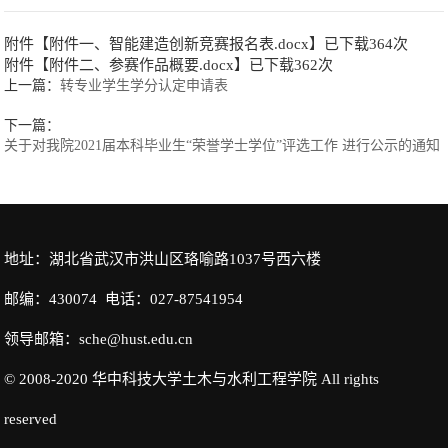
附件【
附件一、智能建造创新竞赛报名表.docx
】已下载
364
次
附件【
附件二、参赛作品概要.docx
】已下载
362
次
上一篇：
转专业学生学分认定申请表
下一篇：
关于对我院2021届本科毕业生“荣誉学士学位”评选工作 进行公示的通知
地址：湖北省武汉市洪山区珞喻路1037号西六楼
邮编：430074 电话：027-87541954
领导邮箱：sche@hust.edu.cn
© 2008-2020 华中科技大学土木与水利工程学院 All rights
reserved