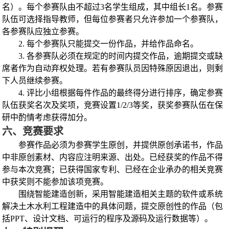
名）。每个参赛队由不超过
3
名学生组成，其中组长
1
名。参赛
队伍可选择指导教师，但每位参赛者只允许参加一个参赛队，
各参赛队应独立参赛。
2.
每个参赛队只能提交一份作品，并给作品命名。
3.
各参赛队必须在规定的时间内提交作品，逾期提交或缺
席者作为自动弃权处理。若有参赛队员因特殊原因退出，则剩
下人员继续参赛。
4.
评比小组根据每件作品的最终得分进行排序，确定参赛
队伍获奖名次及奖项，竞赛设置
1/2/3
等奖，获奖参赛队伍在保
研中酌情考虑获得加分。
六、竞赛要求
参赛作品必须为参赛学生原创，并提供原创承诺书，作品
中非原创素材、内容应注明来源、出处。已经获奖的作品不得
参与本次竞赛；已获得国家专利、已经在企业承办的相关竞赛
中获奖则不能参加该项竞赛。
围绕智能建造创新，采用智能建造相关主题的软件或系统
解决土木水利工程建造中的具体问题，提交原创性的作品（包
括
PPT
、设计文档、可运行的程序及源码及运行数据等）。