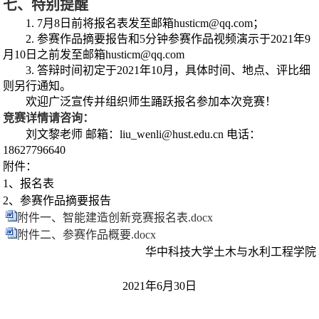
七、特别提醒
1. 7
月
8
日前将报名表发至邮箱
husticm@qq.com
；
2.
参赛作品摘要报告和
5
分钟参赛作品视频演示于
2021
年
9
月
10
日之前发至邮箱
husticm@qq.com
3.
答辩时间初定于
2021
年
10
月，具体时间、地点、评比细
则另行通知。
欢迎广泛宣传并组织师生踊跃报名参加本次竞赛！
竞赛详情请咨询：
刘文黎老师
邮箱
：
liu_wenli@hust.edu.cn
电话：
18627796640
附件：
1
、报名表
2
、参赛作品摘要报告
附件一、智能建造创新竞赛报名表.docx
附件二、参赛作品概要.docx
华中科技大学土木与水利工程学院
2021
年
6
月
30
日