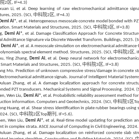
科院
区
2
, IF=4.3)
ixuan Li, et al. Deep learning of raw electromechanical admittance sign
中科院
区
ctures, 2025. (SCI,
2
, IF=4.3)
Demi Ai*
, et al. Heterogeneous mesoscale concrete model bonded with PZT
中科院
区
ation. Smart Materials and Structures, 2025. (SCI,
3
, IF=3.8)
ng,
Demi Ai*
, et al. Damage Classification Approach for Concrete Struc
l Admittance Signature via Discrete Wavelet Transform. Buildings, 2025. (S
,
Demi Ai*
, et al. A mesoscale simulation on electromechanical admittance-
中科院
区
polynomials spectral element method. Structures, 2025. (SCI,
2
, 
hu, Ying Zhang,
Demi Ai
, et al. Deep neural network for electromechani
中科院
区
 Smart Materials and Structures, 2025. (SCI,
3
, IF=3.8)
ang Mo. Prediction of unknown compressive stress/damage in concrete st
electromechanical admittance signals. Journal of Intelligent Material System
Duluan Zhang, et al. A damage localization approach for concrete struct
onded PZT transducers. Mechanical Systems and Signal Processing.
2024. (
en, Wen Liu,
Demi Ai*
, et al. Probabilistic reliability assessment method
中科院
区
ruction information. Computers and Geotechnics, 2024. (SCI,
1
To
ong Huang, et al. Shear stress identification in plate rubber bearings using 
中科院
区
期刊
024. (SCI,
2
Top
, IF=5.6).
en, Wen Liu,
Demi Ai*
, et al. Real-time model updating for prediction 
t in complex strata. ASCE Journal of Computing in Civil Engineering, 2024.
Duluan Zhang, et al. Damage localization on reinforced concrete slab st