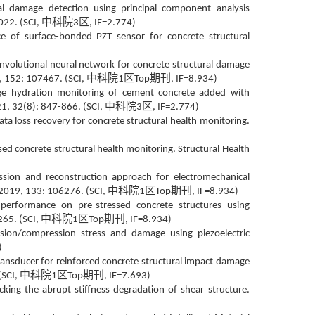
al damage detection using principal component analysis
中科院
区
022. (SCI,
3
, IF=2.774)
nce of surface-bonded PZT sensor for concrete structural
onvolutional neural network for concrete structural damage
中科院
区
期刊
 152: 107467. (SCI,
1
Top
, IF=8.934)
-age hydration monitoring of cement concrete added with
中科院
区
021, 32(8): 847-866.
(SCI,
3
, IF=2.774)
ta loss recovery for concrete structural health monitoring.
d concrete structural health monitoring. Structural Health
ssion and reconstruction approach for electromechanical
中科院
区
期刊
 2019, 133: 106276. (SCI,
1
Top
, IF=8.934)
l performance on pre-stressed concrete structures using
中科院
区
期刊
265. (SCI,
1
Top
, IF=8.934)
sion/compression stress and damage using piezoelectric
)
ansducer for reinforced concrete structural impact damage
中科院
区
期刊
(SCI,
1
Top
, IF=7.693)
cking the abrupt stiffness degradation of shear structure.