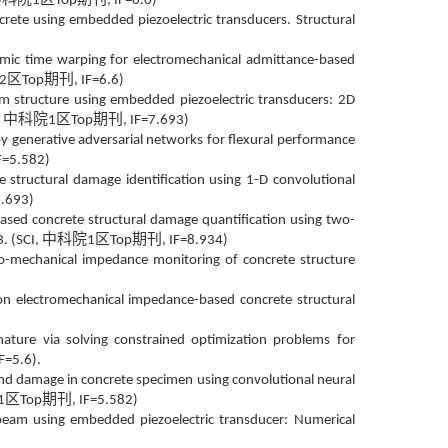
1
Top
, IF=8.0)
rete using embedded piezoelectric transducers. Structural
ic time warping for electromechanical admittance-based
区
期刊
2
Top
, IF=6.6)
beam structure using embedded piezoelectric transducers: 2D
中科院
区
期刊
,
1
Top
, IF=7.693)
y generative adversarial networks for flexural performance
IF=5.582)
e structural damage identification using 1-D convolutional
7.693)
ased concrete structural damage quantification using two-
中科院
区
期刊
. (SCI,
1
Top
, IF=8.934)
tro-mechanical impedance monitoring of concrete structure
 on electromechanical impedance-based concrete structural
nature via solving constrained optimization problems for
IF=5.6).
 and damage in concrete specimen using convolutional neural
区
期刊
1
Top
, IF=5.582)
e beam using embedded piezoelectric transducer: Numerical