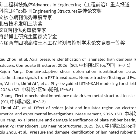
际工程科技媒体
（工程前沿）重点报道
Advances in Engineering
科院
区
期刊
最佳论文奖
1
Top
Engineering Structures
文核心期刊优秀审稿专家
北省技术发明三等奖
文
期刊优秀审稿专家
EI
育部博士研究生国家奖学金
六届两岸四地高校土木工程监测与控制学术论文竞赛一等奖
oqiu Zhou,
et al.
Axial pressure identification of laminated high damping 
中科院
区
期刊
sducers. Composite Structures, 2026. (SCI,
1
Top
, IF=7.1)
Kejun Yang. Domain-adaptive shear deformation identification acro
l admittance signals from PZT transducers. Nondestructive Testing and Eva
n, Wen Liu,
Demi Ai*
, et al. Physics-guided LSTM-KAN modelling for shiel
中科院
区
期刊
 2026. (SCI,
2
Top
, IF=6.6)
i Zhang.
Electromechanical impedance data driven metal structural tensile s
中科院
区
 (SCI,
3
, IF=3.2)
,
Demi Ai*
, et al. Effect of solder joint and insulator region on elec
中科
Numerical and experimental investigations. Measurement, 2026. (SCI,
jun Yang. Axial pressure and damage identification of plate rubber bearin
中科院
区
ferent PZT transducers. Engineering Structures, 2025.
(SCI,
1
Top
qiu Zhou, et al., Pressure and damage identification of laminated rubber 