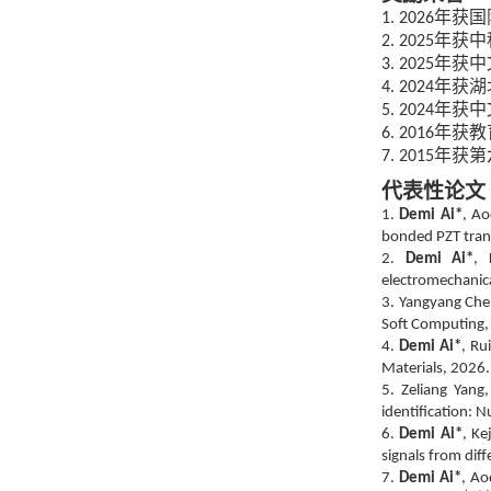
年获国
1. 2026
年获
中
2. 2025
年获中
3. 2025
年获湖
4. 2024
年获中
5. 2024
年
获
教
6. 2016
年
获
第
7. 2015
代表性论文
1.
Demi Ai*
, A
bonded PZT tran
2.
Demi Ai*
, 
electromechanica
3. Yangyang Che
Soft Computing,
4.
Demi Ai*
, Ru
Materials, 2026.
5. Zeliang Yang
identification: 
6.
Demi Ai*
, Ke
signals from dif
7.
Demi Ai*
, Ao