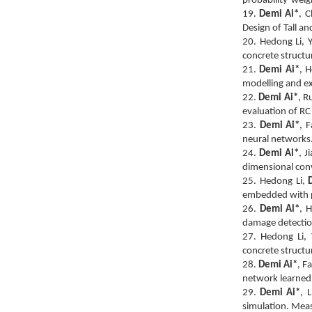
probability-weig
19.
Demi Ai*
, 
Design of Tall an
20.
Hedong Li, 
concrete structu
21.
Demi Ai*
, 
modelling and ex
22.
Demi Ai*
, R
evaluation of RC
23.
Demi Ai*
, 
neural networks.
24.
Demi Ai*
, J
dimensional conv
25. Hedong Li,
embedded with pi
26.
Demi Ai*
, 
damage detection
27. Hedong Li, 
concrete structu
28.
Demi Ai*
, F
network learned 
29.
Demi Ai*
, 
simulation. Mea