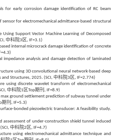
als for early corrosion damage identification of RC beam
 sensor for electromechanical admittance-based structural
ture Using Support Vector Machine Learning of Decomposed
中科院
区
CI,
3
, IF=3.1)
based internal microcrack damage identification of concrete
IF=4.3)
cal impedance analysis and damage detection of laminated
ructure using 3D convolutional neural network-based deep
中科院
区
s and Structures, 2025. (SCI,
3
, IF=2.774)
ure using discrete wavelet transform of electromechanical
中科院
区
期刊
SCI,
1
Top
, IF=8.9)
 for max ground settlement prediction of subway tunnel under
期刊
p
, IF=5.3)
surface-bonded piezoelectric transducer: A feasibility study.
and assessment of under-construction shield tunnel induced
中科院
区
 (SCI,
2
, IF=4.7)
ructure using electromechanical admittance technique and
中科院
区
期刊