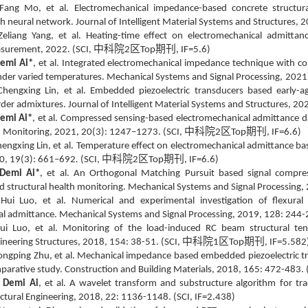
 Fang Mo, et al. Electromechanical impedance-based concrete structur
h neural network. Journal of Intelligent Material Systems and Structures, 2
Zeliang Yang, et al. Heating-time effect on electromechanical admitta
中科院
区
期刊
surement, 2022. (SCI,
2
Top
, IF=5.6)
emi Ai*
, et al. Integrated electromechanical impedance technique with c
nder varied temperatures. Mechanical Systems and Signal Processing,
2021,
Chengxing Lin, et al. Embedded piezoelectric transducers based early
rder admixtures. Journal of Intelligent Material Systems and Structures, 2
emi Ai*
, et al. Compressed sensing-based electromechanical admittance da
中科院
区
期刊
h Monitoring, 2021, 20(3): 1247–1273. (SCI,
2
Top
, IF=6.6)
hengxing Lin, et al.
Temperature effect on electromechanical admittance base
中科院
区
期刊
0, 19(3): 661–692
.
(SCI,
2
Top
, IF=6.6)
Demi Ai*
, et al. An Orthogonal Matching Pursuit based signal compre
 structural health monitoring. Mechanical Systems and Signal Processing,
 Hui Luo, et al. Numerical and experimental investigation of flexura
l admittance. Mechanical Systems and Signal Processing,
2019,
128: 244-
ui Luo, et al. Monitoring of the load-induced RC beam structural ten
中科院
区
期刊
ineering Structures, 2018, 154: 38-51. (SCI,
1
Top
, IF=5.582
ongping Zhu, et al. Mechanical impedance based embedded piezoelectric tr
parative study.
Construction and Building Materials, 2018, 165: 472-483. 
,
Demi Ai
, et al. A wavelet transform and substructure algorithm for tra
ctural Engineering, 2018, 22: 1136-1148. (SCI, IF=2.438)