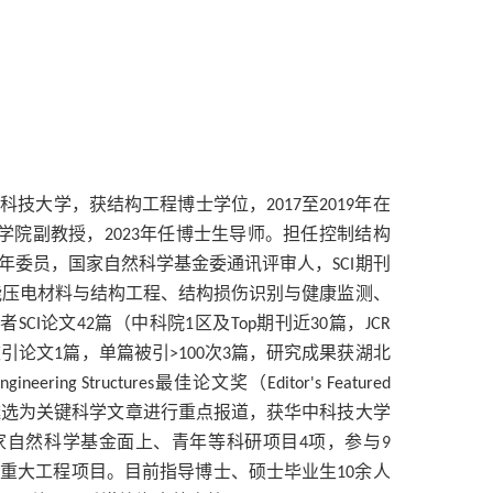
中科技大学，获结构工程博士学位，
至
年在
2017
2019
学院副教授，
年任博士生导师。担任控制结构
2023
年委员，国家自然科学基金委通讯评审人，
期刊
SCI
能
压电材料与结构工程、结构损伤识别与健康监测、
作者
论文
篇（中科院
区及
期刊近
篇，
SCI
42
1
Top
30
JCR
被引论文
篇，单篇被引
次
篇，研究成果获湖北
1
>100
3
最佳论文奖（
ngineering Structures
Editor's Featured
遴选为关键科学文章进行重点报道，获华中科技大学
家自然科学基金面上、青年等科研项目
项，参与
4
9
等重大工程项目。
目前指导博士、硕士毕业生
余人
10