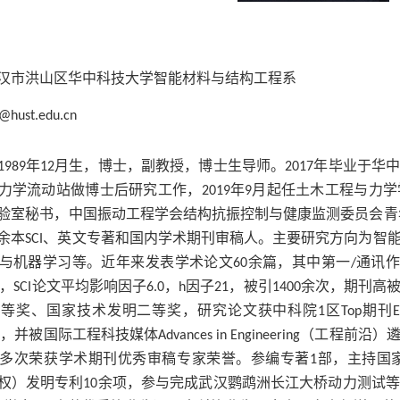
汉市洪山区华中科技大学智能材料与结构工程系
@hust.edu.cn
年
月生，博士，副教授，博士生导师。
年毕业于华
1989
12
2017
力学流动站做博士后研究工作，
年
月起任土木工程与力学
2019
9
验室秘书，中国振动工程学会结构抗振控制与健康监测委员会青
余本
、英文专著
和国内
学术期刊审稿人。主要研究方向为智
SCI
与机器学习等。近年来发表学术论文
余篇，其中第一
通讯
60
/
，
论文平均影响因子
，
因子
，被引
余次，期刊高
SCI
6.0
h
21
1400
三等奖、
国家技术发明二等奖，研究论文获中科院
区
期刊
1
Top
E
）
，并被国际工程科技媒体
（工程前沿）
Advances in Engineering
多次荣获学术期刊优秀审稿专家荣誉。参编专著
部，主持国
1
权）发明专利
余项，参与完成武汉鹦鹉洲长江大桥动力测试
10