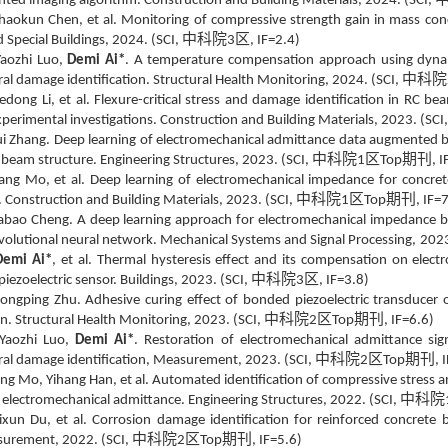
hted imaging algorithm. Construction and Building Materials, 2024. (SCI,
Chaokun Chen, et al. Monitoring of compressive strength gain in mass conc
中科院
区
d Special Buildings, 2024. (SCI,
3
, IF=2.4)
Yaozhi Luo,
Demi Ai*
. A temperature compensation approach using dynam
中科院
ral damage identification. Structural Health Monitoring, 2024. (SCI,
Hedong Li, et al. Flexure-critical stress and damage identification in RC 
perimental investigations. Construction and Building Materials, 2023. (SCI
ui Zhang. Deep learning of electromechanical admittance data augmented b
中科院
区
期刊
 beam structure. Engineering Structures, 2023. (SCI,
1
Top
, 
Fang Mo, et al. Deep learning of electromechanical impedance for concret
中科院
区
期刊
 Construction and Building Materials, 2023. (SCI,
1
Top
, IF=
iabao Cheng. A deep learning approach for electromechanical impedance b
olutional neural network. Mechanical Systems and Signal Processing,
2023
Demi Ai*
, et al. Thermal hysteresis effect and its compensation on elec
中科院
区
ezoelectric sensor. Buildings, 2023. (SCI,
3
, IF=3.8)
Hongping Zhu. Adhesive curing effect of bonded piezoelectric transducer
中科院
区
期刊
. Structural Health Monitoring, 2023. (SCI,
2
Top
, IF=6.6)
Yaozhi Luo,
Demi Ai*
. Restoration of electromechanical admittance sig
中科院
区
期刊
ral damage identification, Measurement, 2023. (SCI,
2
Top
, 
ang Mo, Yihang Han, et al. Automated identification of compressive stress
中科院
electromechanical admittance. Engineering Structures, 2022. (SCI,
Lixun Du, et al. Corrosion damage identification for reinforced concret
中科院
区
期刊
surement, 2022. (SCI,
2
Top
, IF=5.6)