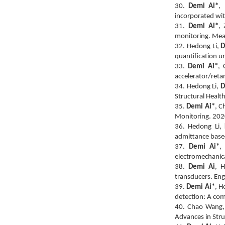
30.
Demi Ai*
,
incorporated wit
31.
Demi Ai*
, 
monitoring. Mea
32. Hedong Li,
D
quantification u
33.
Demi Ai*
, 
accelerator/reta
34. Hedong Li,
D
Structural Healt
35.
Demi Ai*
, C
Monitoring. 202
36. Hedong Li,
admittance based
37.
Demi Ai*
,
electromechanica
38.
Demi Ai
, H
transducers. Eng
39.
Demi Ai*
, H
detection: A com
40. Chao Wang
Advances in Stru