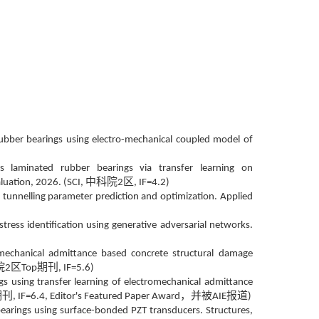
rubber bearings using electro-mechanical coupled model of
ss laminated rubber bearings via transfer learning on
中科院
区
luation, 2026. (SCI,
2
, IF=4.2)
d tunnelling parameter prediction and optimization. Applied
tress identification using generative adversarial networks.
tromechanical admittance based concrete structural damage
院
区
期刊
2
Top
, IF=5.6)
gs using transfer learning of electromechanical admittance
期刊
，并被
报道
, IF=6.4, Editor's Featured Paper Award
AIE
)
bearings using surface-bonded PZT transducers. Structures,