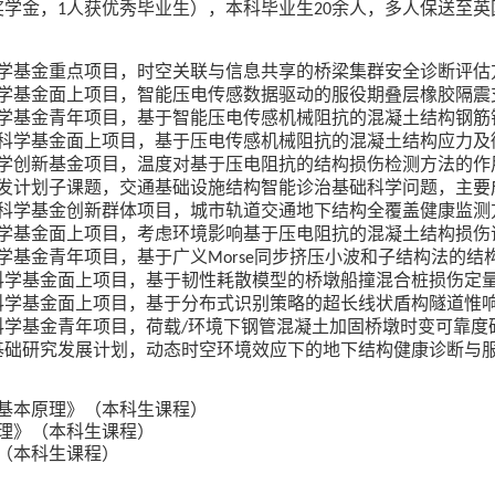
奖学金，
人获优秀毕业生），本科毕业生
余人，多人保送至英
1
20
学基金重点项目，时空关联与信息共享的桥梁集群安全诊断评估
学基金面上项目，智能压电传感数据驱动的服役期叠层橡胶隔震
学基金青年项目，基于智能压电传感机械阻抗的混凝土结构钢筋
科学基金面上项目，基于压电传感机械阻抗的混凝土结构应力及
学创新基金项目，温度对基于压电阻抗的结构损伤检测方法的作
发计划子课题
，交通基础设施结构智能诊治基础科学问题，主要
科学基金创新群体项目，城市轨道交通地下结构全覆盖健康监测
学基金面上项目，考虑环境影响基于压电阻抗的混凝土结构损伤
学基金青年项目，基于广义
同步挤压小波和子结构法的结
Morse
科学基金面上项目，基于韧性耗散模型的桥墩船撞混合桩损伤定
科学基金面上项目，基于分布式识别策略的超长线状盾构隧道惟
科学基金青年项目，荷载
环境下钢管混凝土加固桥墩时变可靠度
/
基础研究发展计划，动态时空环境效应下的地下结构健康诊断与
基本原理》（本科生课程）
理》（本科生课程）
（本科生课程）