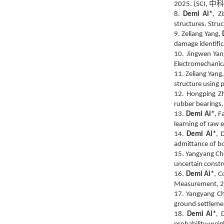
中
2025. (SCI,
8.
Demi Ai*
, Z
structures. Stru
9. Zeliang Yang,
damage identific
10. Jingwen Ya
Electromechanica
11. Zeliang Yang
structure using 
12. Hongping Z
rubber bearings.
13.
Demi Ai*
, F
learning of raw 
14.
Demi Ai*
, 
admittance of b
15. Yangyang Ch
uncertain const
16.
Demi Ai*
, C
Measurement, 2
17.
Yangyang Ch
ground settlemen
18.
Demi Ai*
, 