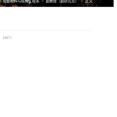
>
>
>
正文
智能材料与结构工程系
副教授（副研究员）
24071