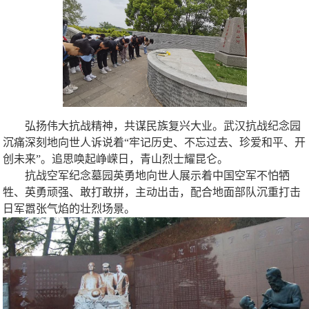
弘扬伟大抗战精神，共谋民族复兴大业。武汉抗战纪念园
沉痛深刻地向世人诉说着“牢记历史、不忘过去、珍爱和平、开
创未来”。追思唤起峥嵘日，青山烈士耀昆仑。
抗战空军纪念墓园英勇地向世人展示着中国空军不怕牺
牲、英勇顽强、敢打敢拼，主动出击，配合地面部队沉重打击
日军嚣张气焰的壮烈场景。