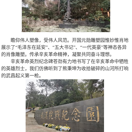
瞻仰伟人塑像，受伟人风范。开国元勋雕塑园惟妙惟肖地
展示了“毛泽东在延安”、“五大书记”、“一代英豪”等神态各异
的肖像雕塑。传承辛亥革命精神，凝聚共同奋斗理想。
辛亥革命英烈纪念碑苍劲有力地书写了在辛亥革命中牺牲
的英雄烈士，我们仿佛听到了熊秉坤为收拾破碎的山河所打响
的武昌起义第一枪。