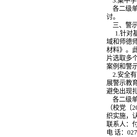
3.集中学习
各二级单
讨。
三、警示
1.针
域和师德
材料》。此
片选取多
案例和警
2.安全
展警示教
避免出现
各二级单
（校党〔20
织实施，
联系人：
电 话：027-