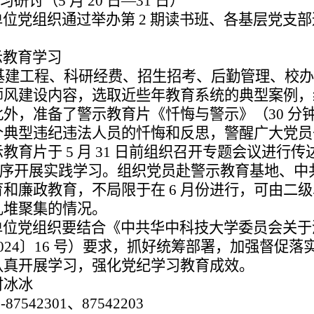
研讨（5 月 20 日—31 日）
位党组织通过举办第 2 期读书班、各基层党支部
教育学习
对基建工程、科研经费、招生招考、后勤管理、校
师风建设内容，选取
近些年教育系统的典型案例，
外，准备了警示教育片《忏悔与警示》（30 分
个典型违纪违法人
员的忏悔和反思，警醒广大党员
示教育片于
5 月 31 日前组织召开专题会议进行
有序开展实践学习。组织党员赴警示教育基地、中
育和廉政教育，不
局限于在 6 月份进行，可由二
扎堆聚集的情况。
位党组织要结合《中共华中科技大学委员会关于
24〕16 号）要求，
抓好统筹部署，加强督促落
认真开展学习，强化党纪学习教育成效。
付冰冰
87542301、87542203