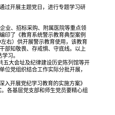
通
过开展主题党日，进行专题学习研
办企
业、招标采购、附属医院等重点领
编印了《教育系统警示教育典型案
例
钟
左右）供开展警示教育使用，该教育
干部知敬畏、存戒惧、守底线。
以上
传达学习。
共
五大会址及纪律建设历史陈列馆等开
级单位党组织结合工作实际分批开
展，
深
入开展党纪学习教育的实施方案》
实。各基层党支部和师生党员要精心
组